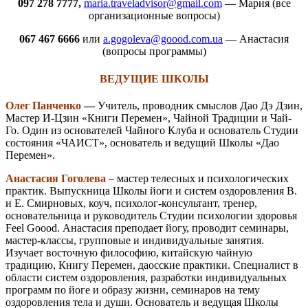
097 278 7777,
maria.traveladvisor@gmail.com
— Мария (все
организационные вопросы)
067 467 6666
или
a.gogoleva@goood.com.ua
— Анастасия
(вопросы программы)
ВЕДУЩИЕ ШКОЛЫ
Олег Панченко
—
Учитель, проводник смыслов Дао Дэ Дзин,
Мастер И-Цзин «Книги Перемен», Чайной Традиции и Чай-
Го. Один из основателей Чайного Клуба и основатель Студии
состояния «ЧАИСТ», основатель и ведущий Школы «Дао
Перемен».
Анастасия Гоголева
– мастер телесных и психологических
практик. Выпускница Школы йоги и систем оздоровления В.
и Е. Смирновых, коуч, психолог-консультант, тренер,
основательница и руководитель Студии психологии здоровья
Feel Goood. Анастасия преподает йогу, проводит семинары,
мастер-классы, групповые и индивидуальные занятия.
Изучает восточную философию, китайскую чайную
традицию, Книгу Перемен, даосские практики. Специалист в
области систем оздоровления, разработки индивидуальных
программ по йоге и образу жизни, семинаров на тему
оздоровления тела и души. Основатель и ведущая Школы