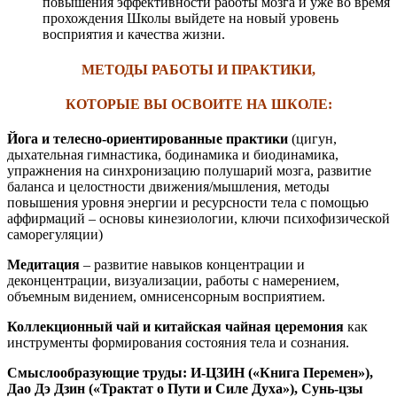
повышения эффективности работы мозга и уже во время
прохождения Школы выйдете на новый уровень
восприятия и качества жизни.
МЕТОДЫ РАБОТЫ И ПРАКТИКИ,
КОТОРЫЕ ВЫ ОСВОИТЕ НА ШКОЛЕ
:
Йога и телесно-ориентированные практики
(цигун,
дыхательная гимнастика, бодинамика и биодинамика,
упражнения на синхронизацию полушарий мозга, развитие
баланса и целостности движения/мышления, методы
повышения уровня энергии и ресурсности тела с помощью
аффирмаций – основы кинезиологии, ключи психофизической
саморегуляции)
Медитация
– развитие навыков концентрации и
деконцентрации, визуализации, работы с намерением,
объемным видением, омнисенсорным восприятием.
Коллекционный чай и китайская чайная церемония
как
инструменты формирования состояния тела и сознания.
Смыслообразующие труды: И-ЦЗИН («Книга Перемен»),
Дао Дэ Дзин («Трактат о
Пути и Силе Духа»), Сунь-цзы