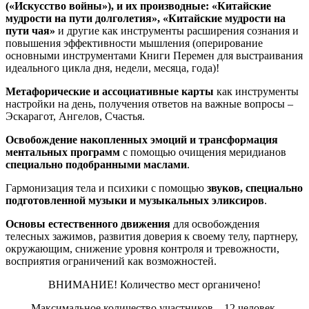
(«Искусство войны»), и их производные: «Китайские
мудрости на пути долголетия», «Китайские мудрости на
пути чая»
и другие как инструменты расширения сознания и
повышения эффективности мышления (оперирование
основными инструментами Книги Перемен для выстраивания
идеального цикла дня, недели, месяца, года)!
Метафорические и ассоциативные карты
как инструменты
настройки на день, получения ответов на важные вопросы –
Эскарагот, Ангелов, Счастья.
Освобождение накопленных эмоций и трансформация
ментальных программ
с помощью очищения меридианов
специально подобранными маслами
.
Гармонизация тела и психики с помощью
звуков, специально
подготовленной музыки и музыкальных эликсиров
.
Основы естественного движения
для освобождения
телесных зажимов, развития доверия к своему телу, партнеру,
окружающим, снижение уровня контроля и тревожности,
восприятия ограничений как возможностей.
ВНИМАНИЕ! Количество мест органичено!
Максимальное количество участников – 12 человек.