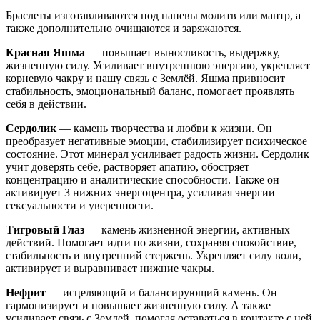
Браслеты изготавливаются под напевы молитв или мантр, а
также дополнительно очищаются и заряжаются.
Красная Яшма
— повышает выносливость, выдержку,
жизненную силу. Усиливает внутреннюю энергию, укрепляет
корневую чакру и нашу связь с Землёй. Яшма привносит
стабильность, эмоциональный баланс, помогает проявлять
себя в действии.
Сердолик
— камень творчества и любви к жизни. Он
преобразует негативные эмоции, стабилизирует психическое
состояние. Этот минерал усиливает радость жизни. Сердолик
учит доверять себе, растворяет апатию, обостряет
концентрацию и аналитические способности. Также он
активирует 3 нижних энергоцентра, усиливая энергии
сексуальности и уверенности.
Тигровый Глаз
— камень жизненной энергии, активных
действий. Помогает идти по жизни, сохраняя спокойствие,
стабильность и внутренний стержень. Укрепляет силу воли,
активирует и выравнивает нижние чакры.
Нефрит
— исцеляющий и балансирующий камень. Он
гармонизирует и повышает жизненную силу. А также
усиливает связь с Землей, помогая оставаться в контакте с ней