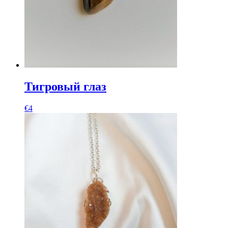
Тигровый глаз
€
4