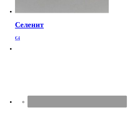
Селенит
€
4