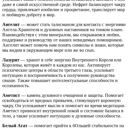
даже в самой искусственной среде. Нефрит балансирует чакру
сердца, привлекает изобилие и процветание, транслирует мир
и любящую доброту в мир.
Ангелит
— может стать талисманом для контакта с энергиями
Ангела-Хранителя и духовных наставников на тонком плане.
Взаимодействуя с этим минералом, мы открываемся любви,
поддержке и руководству от наших невидимых помощников.
Ангелит может помочь нам понять символы и знаки, которые
мы видим в окружающем мире или же во снах.
Лазурит
— хранит в себе энергию Внутреннего Короля или
Королевы, которая живёт в каждом из нас. Активирует
психические центры в области третьего глаза, усиливает
интуицию и восприимчивость к получению руководства
свыше. Также повышает интеллектуальные способности и
осознанность.
Аметист
— камень духовного очищения и защиты. Помогает
освободиться от вредных привычек, стимулирует коронную
чакру. Он успокаивает мысли и помогает во время медитации.
Аметист привносит внутренний покой и состояние баланса в
тело, а также усиливает интуицию и духовные способности.
Белый Агат
— помогает прийти к бОльшей стабильности на