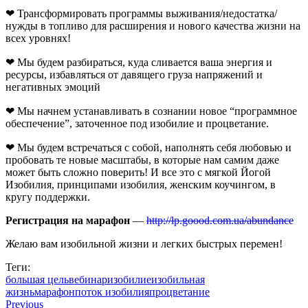
❤ Трансформировать программы выживания/недостатка/
нужды в топливо для расширения и нового качества жизни на
всех уровнях!
❤ Мы будем разбираться, куда сливается ваша энергия и
ресурсы, избавляться от давящего груза напряжений и
негативных эмоций
❤ Мы начнем устанавливать в сознании новое “программное
обеспечение”, заточенное под изобилие и процветание.
❤ Мы будем встречаться с собой, наполнять себя любовью и
пробовать те новые масштабы, в которые нам самим даже
может быть сложно поверить! И все это с мягкой Йогой
Изобилия, принципами изобилия, женским коучингом, в
кругу поддержки.
Регистрация на марафон
—
http://lp.goood.com.ua/abundance
Желаю вам изобильной жизни и легких быстрых перемен!
Теги:
большая цель
вебинар
изобилие
изобильная
жизнь
марафон
поток изобилия
процветание
Previous