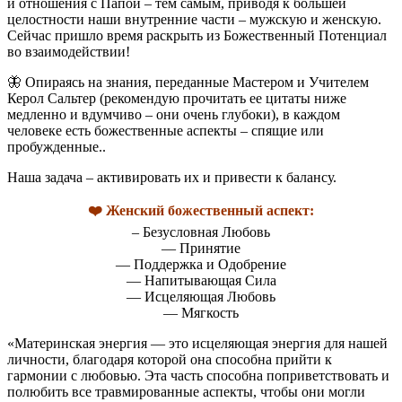
и отношения с Папой – тем самым, приводя к большей
целостности наши внутренние части – мужскую и женскую.
Сейчас пришло время раскрыть из Божественный Потенциал
во взаимодействии!
🦋
Опираясь на знания, переданные Мастером и Учителем
Керол Сальтер (рекомендую прочитать ее цитаты ниже
медленно и вдумчиво – они очень глубоки), в каждом
человеке есть божественные аспекты – спящие или
пробужденные..
Наша задача – активировать их и привести к балансу.
❤️
Женский божественный аспект:
– Безусловная Любовь
— Принятие
— Поддержка и Одобрение
— Напитывающая Сила
— Исцеляющая Любовь
— Мягкость
«Материнская энергия — это исцеляющая энергия для нашей
личности, благодаря которой она способна прийти к
гармонии с любовью. Эта часть способна поприветствовать и
полюбить все травмированные аспекты, чтобы они могли