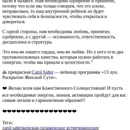
были в балансе. Нам необходимо одобрение и принятие,
потому что если мы только говорим, что это плохо,
неправильно, то наш внутренний ребёнок не будет
чувствовать себя в безопасности, чтобы открыться и
довериться.
С одной стороны, нам необходимы любовь, принятие,
одобрение, а с другой — осознанность, ответственность,
дисциплина и структура.
Это инь-ян нашего сердца, инь-ян любви. Но у него есть два
противоположных качества, которым нужно работать в
синергии, чтобы мы пришли к целостности.”
🙏
прекрасная
Carol Salter
— вебинар программы «13 лун.
Раскрытие Женской Сути».
❤️
Желаю всем нам Божественного Солнцестояния! И пусть
все необходимые энергии, знания, активации пройдут для вас
самым легким и гармоничным образом!!!
❤️
❤️
❤️
❤️
❤️
❤️
❤️
❤️
❤️
❤️
❤️
❤️
❤️
❤️
❤️
❤️
Теги:
carol salter
женская сила
женские встречи
женские