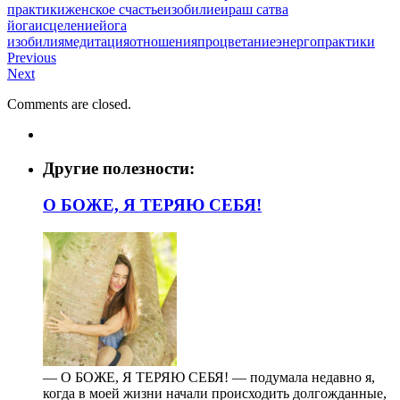
практики
женское счастье
изобилие
ираш сатва
йога
исцеление
йога
изобилия
медитация
отношения
процветание
энергопрактики
Previous
Next
Comments are closed.
Другие полезности:
О БОЖЕ, Я ТЕРЯЮ СЕБЯ!
— О БОЖЕ, Я ТЕРЯЮ СЕБЯ! — подумала недавно я,
когда в моей жизни начали происходить долгожданные,