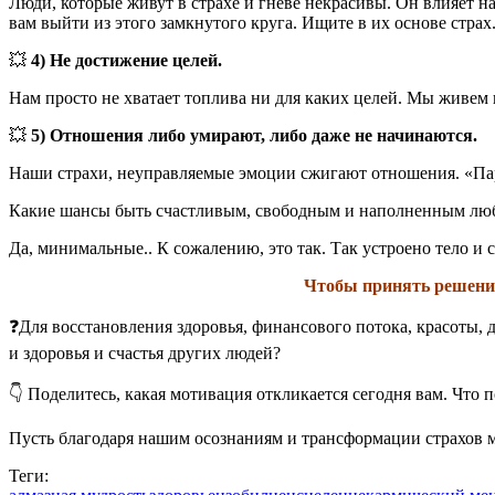
Люди, которые живут в страхе и гневе некрасивы. Он влияет на 
вам выйти из этого замкнутого круга. Ищите в их основе страх
💥
4) Не достижение целей.
Нам просто не хватает топлива ни для каких целей. Мы живем
💥
5) Отношения либо умирают, либо даже не начинаются.
Наши страхи, неуправляемые эмоции сжигают отношения. «Пар
Какие шансы быть счастливым, свободным и наполненным люб
Да, минимальные.. К сожалению, это так. Так устроено тело и 
Чтобы принять решение 
❓Для восстановления здоровья, финансового потока, красоты, 
и здоровья и счастья других людей?
👇 Поделитесь, какая мотивация откликается сегодня вам. Что п
Пусть благодаря нашим осознаниям и трансформации страхов ми
Теги: