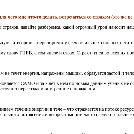
чего мне что-то делать, встречаться со страхом (это же не 
 страхов, давайте разберемся, какой огромный урон наносит наш
льную категорию – первопричину всех остальных сильных негат
му слову ГНЕВ, а том числе и страх. Страх и гнев во всех их п
ам не течет энергия, напряжены мышцы, образуется застой и тело
бновляется САМО и за 7 лет в нем по новым данным ученых не о
 постоянно пересоздаем внутренние напряжения.
ливаем течение энергии в теле – что отражается на потоке ресу
ильного потрясения и выброса эмоций часто следуют сильные по