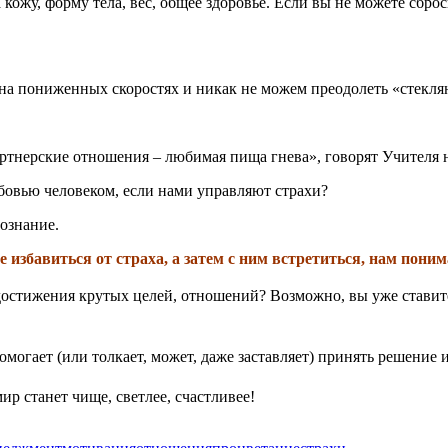
кожу, форму тела, вес, общее здоровье. Если вы не можете сброс
.
 на пониженных скоростях и никак не можем преодолеть «стекл
тнерские отношения – любимая пища гнева», говорят Учителя н
овью человеком, если нами управляют страхи?
сознание.
избавиться от страха, а затем с ним встретиться, нам понима
достижения крутых целей, отношений? Возможно, вы уже ставите 
омогает (или толкает, может, даже заставляет) принять решение и
р станет чище, светлее, счастливее!