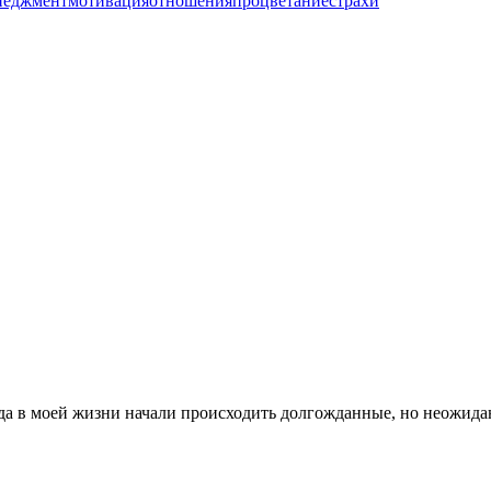
неджмент
мотивация
отношения
процветание
страхи
в моей жизни начали происходить долгожданные, но неожиданны