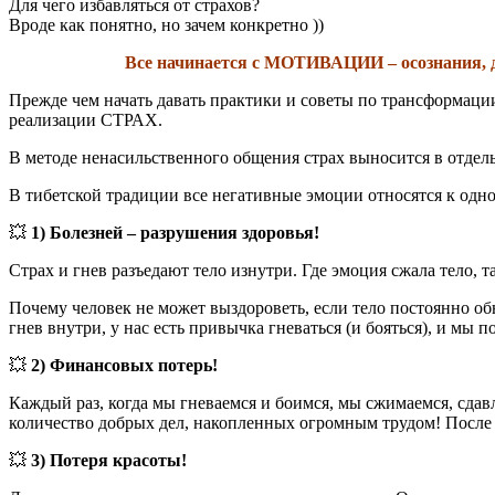
Для чего избавляться от страхов?
Вроде как понятно, но зачем конкретно ))
Все начинается с МОТИВАЦИИ – осознания, для 
Прежде чем начать давать практики и советы по трансформации
реализации СТРАХ.
В методе ненасильственного общения страх выносится в отде
В тибетской традиции все негативные эмоции относятся к одно
💥
1) Болезней – разрушения здоровья!
Страх и гнев разъедают тело изнутри. Где эмоция сжала тело, т
Почему человек не может выздороветь, если тело постоянно о
гнев внутри, у нас есть привычка гневаться (и бояться), и мы
💥
2) Финансовых потерь!
Каждый раз, когда мы гневаемся и боимся, мы сжимаемся, сдав
количество добрых дел, накопленных огромным трудом! После с
💥
3) Потеря красоты!