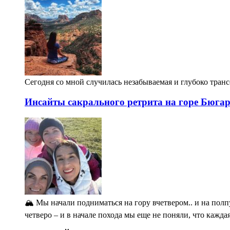
Сегодня со мной случилась незабываемая и глубоко тран
Инсайты сакрального ретрита на горе Бюга
🏔️ Мы начали подниматься на гору вчетвером.. и на полп
четверо – и в начале похода мы еще не поняли, что кажда