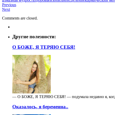
алмазная мудрость
здоровье
изобилие
исцеление
кармический ме
Previous
Next
Comments are closed.
Другие полезности:
О БОЖЕ, Я ТЕРЯЮ СЕБЯ!
— О БОЖЕ, Я ТЕРЯЮ СЕБЯ! — подумала недавно я, когда 
Оказалось, я беременна..