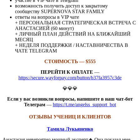
участие в VIP чате в Telegram
возможность получить доступ к закрытому
сообществу SUPERNOVA STAR FAMILY
ответы на вопросы в VIP чате
+ ПЕРСОНАЛЬНАЯ СТРАТЕГИЧЕСКАЯ ВСТРЕЧА С
АНАСТАСИЕЙ (60 минут)
+ ЛИЧНЫЙ ПЛАН ДЕЙСТВИЙ НА БЛИЖАЙШИЙ
МЕСЯЦ
+ НЕДЕЛЯ ПОДДЕРЖКИ / НАСТАВНИЧЕСТВА В
ЧАТЕ TELEGRAM
СТОИМОСТЬ — $555
ПЕРЕЙТИ К ОПЛАТЕ
—
https://secure.wayforpay.com/button/b37fa3957c3de
💎💎💎
Если у вас возникли вопросы, напишите в наш чат-бот
Телеграм
—
https://t.me/angelss_support_bot
ОТЗЫВЫ УЧЕНИЦ И КЛИЕНТОВ
Тамила Лукьяненко
Анастасия невероятно мощный эксперт🔥 Она показал мне