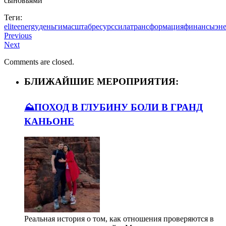
сыновьями
Теги:
elite
energy
деньги
масштаб
ресурс
сила
трансформация
финансы
эн
Previous
Next
Comments are closed.
БЛИЖАЙШИЕ МЕРОПРИЯТИЯ:
⛰️ПОХОД В ГЛУБИНУ БОЛИ В ГРАНД
КАНЬОНЕ
Реальная история о том, как отношения проверяются в