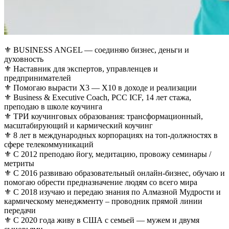
⚜️ BUSINESS ANGEL — соединяю бизнес, деньги и
духовность
⚜️ Наставник для экспертов, управленцев и
предпринимателей
⚜️ Помогаю вырасти X3 — X10 в доходе и реализации
⚜️ Business & Executive Coach, PCC ICF, 14 лет стажа,
преподаю в школе коучинга
⚜️ ТРИ коучинговых образования: трансформационный,
масштабирующий и кармический коучинг
⚜️ 8 лет в международных корпорациях на топ-должностях в
сфере телекоммуникаций
⚜️ C 2012 преподаю йогу, медитацию, провожу семинары /
метриты
⚜️ С 2016 развиваю образовательный онлайн-бизнес, обучаю и
помогаю обрести предназначение людям со всего мира
⚜️ С 2018 изучаю и передаю знания по Алмазной Мудрости и
кармическому менеджменту – проводник прямой линии
передачи
⚜️ С 2020 года живу в США с семьей — мужем и двумя