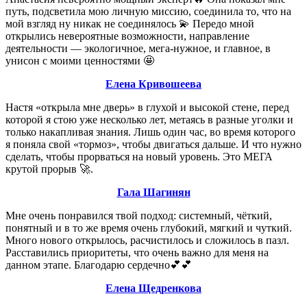
путь, подсветила мою личную миссию, соединила то, что на
мой взгляд ну никак не соединялось 💫 Передо мной
открылись невероятные возможности, направление
деятельности — экологичное, мега-нужное, и главное, в
унисон с моими ценностями 🤩
Елена Кривошеева
Настя «открыла мне дверь» в глухой и высокой стене, перед
которой я стою уже несколько лет, метаясь в разные уголки и
только накапливая знания. Лишь один час, во время которого
я поняла свой «тормоз», чтобы двигаться дальше. И что нужно
сделать, чтобы прорваться на новый уровень. Это МЕГА
крутой прорыв 🚀.
Гала Шагинян
Мне очень понравился твой подход: системный, чёткий,
понятный и в то же время очень глубокий, мягкий и чуткий.
Много нового открылось, расчистилось и сложилось в пазл.
Расставились приоритеты, что очень важно для меня на
данном этапе. Благодарю сердечно💕💕
Елена Щедренкова