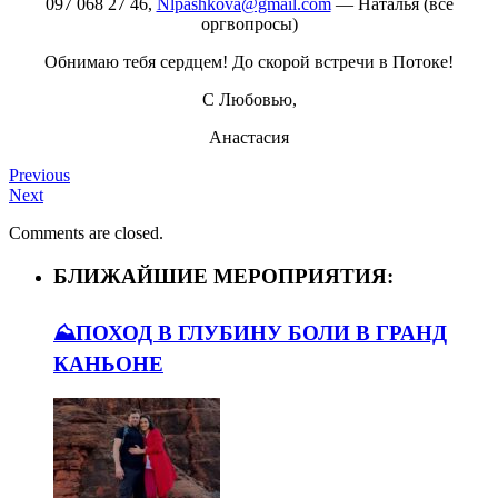
097 068 27 46
,
Nlpashkova@gmail.com
— Наталья (все
оргвопросы)
Обнимаю тебя сердцем! До скорой встречи в Потоке!
С Любовью,
Анастасия
Previous
Next
Comments are closed.
БЛИЖАЙШИЕ МЕРОПРИЯТИЯ:
⛰️ПОХОД В ГЛУБИНУ БОЛИ В ГРАНД
КАНЬОНЕ