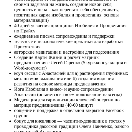
своими задачами на жизнь, создание новой себя,
ценность и цена – как перестать себя обесценивать,
позитивная карма изобилия и процветания, основы
материализации)
40 дней усвоения принципов Изобилия и Процветания
по Прайсу
ежедневные письма сопровождения и поддержки
телесные и психологические практики для наработки
Присутствия
авторские медитации и настройки для подсознания
Создание Карты Жизни и расчет матрицы
предназначения с Лесей Гаренко (Skype-консультация и
Word-документ)
коуч-сессия с Анастасией для а) растворения глубинных
механизмов выживания или б) создания видения
развития на основе матрицы предназначения
Йога Изобилия в видео- и аудио-сопровождении
Анастасии (останется в твоем пользовании навсегда)
Медитация для гармонизации ключевой энергии по
матрице предназначения (40-60 минут)
общение и поддержка в отдельной закрытой Facebook
группе
бонус для киевлянок — чаепитие-девишник в гостях у
проводника даосской традиции Олега Панченко, одного
из учителей Анастасии