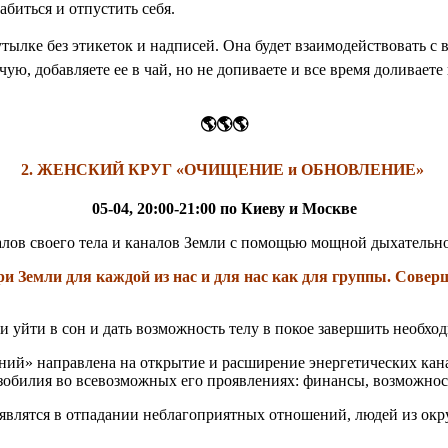
лабиться и отпустить себя.
утылке без этикеток и надписей. Она будет взаимодействовать с
ячую, добавляете ее в чай, но не допиваете и все время доливает
🌎🌎🌎
2. ЖЕНСКИЙ КРУГ «ОЧИЩЕНИЕ и ОБНОВЛЕНИЕ»
05-04, 20:00-21:00 по Киеву и Москве
алов своего тела и каналов Земли с помощью мощной дыхатель
и Земли для каждой из нас и для нас как для группы. Сове
ли уйти в сон и дать возможность телу в покое завершить необ
ий» направлена на открытие и расширение энергетических кана
зобилия во всевозможных его проявлениях: финансы, возможност
роявлятся в отпадании неблагоприятных отношений, людей из ок