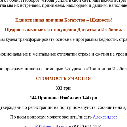
ься от боли. Наоборот. Чтобы усилить свой свет, нам важно встрет
да мы их встречаем, принимаем, наблюдаем и дышим, наполняе
Единственная причина Богатства – Щедрость!
Щедрость начинается с ощущения Достатка и Изобилия.
ы будем трансформировать основные программы бедности, страх
оциональные и ментальные отпечатки страха и сжатия на уровне
ю программ нищеты с помощью 3-х уроков «Принципов Изобили
СТОИМОСТЬ УЧАСТИЯ
333 грн
144 Принципа Изобилия: 144 грн
тверждения о регистрации на почту, пожалуйста, сообщите на а
По всем вопросам можете звонить/писать
Александре
:
sasha5109@gmail.com
, +38 050 651 1551