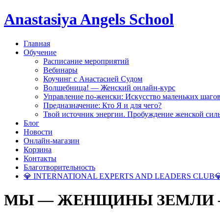
Anastasiya Angels School
Главная
Обучение
Расписание мероприятий
Вебинары
Коучинг с Анастасией Судом
Волшебница! — Женский онлайн-курс
Управление по-женски: Искусство маленьких шаго
Предназначение: Кто Я и для чего?
Твой источник энергии. Пробуждение женской сил
Блог
Новости
Онлайн-магазин
Корзина
Контакты
Благотворительность
💎 INTERNATIONAL EXPERTS AND LEADERS CLUB
МЫ — ЖЕНЩИНЫ ЗЕМЛИ — 3