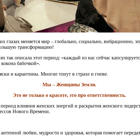
х глазах меняется мир – глобально, социально, вибрационно, эп
 большую трансформацию!
 так описала этот период: «каждый из нас сейчас капсулируется
з кокона бабочкой».
ски и карантины. Многие тонут в страхе и гневе.
Мы – Женщины Земли.
Это не только о красоте, это про ответственность.
й период влияния женских энергий и раскрытия женского лидерс
ессов Нового Времени.
 антенной любви, мудрости и здоровья, которая помогает переда