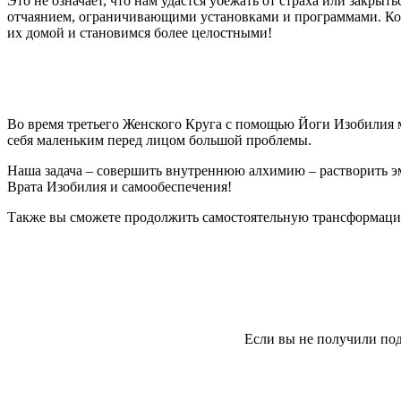
Это не означает, что нам удастся убежать от страха или закрыт
отчаянием, ограничивающими установками и программами. Ког
их домой и становимся более целостными!
Во время третьего Женского Круга с помощью Йоги Изобилия м
себя маленьким перед лицом большой проблемы.
Наша задача – совершить внутреннюю алхимию – растворить эм
Врата Изобилия и самообеспечения!
Также вы сможете продолжить самостоятельную трансформаци
Если вы не получили под