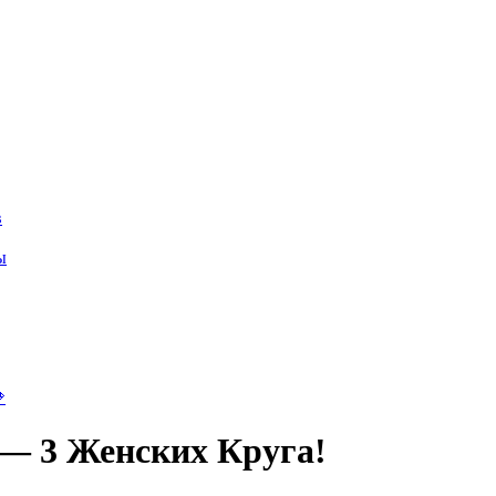
в
ы

 Женских Круга!