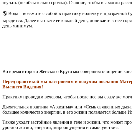
звучать (не обязательно громко). Главное, чтобы вы могли расс
🌎
Вода – возьмите с собой в практику водичку в прозрачной б
зарядится. Далее вы пьете ее каждый день, доливаете в нее гор
день минимум.
Во время второго Женского Круга мы совершим очищение кан
Перед практикой мы настроимся и получим послания Матер
Высшего Видения!
Практику проводим вечером, чтобы после нее вы сразу же мог
Дыхательная практика «Арасатма» или «Семь священных дыхан
большее количество энергии, в его жизни появляется больше И
Также уходят застойные явления в теле и жизни, что может п
уровню жизни, энергии, мироощущения и самочувствия.