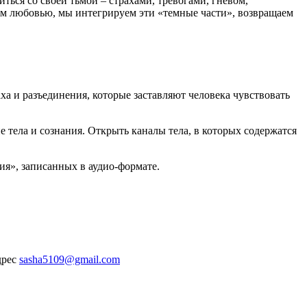
иться со своей тьмой – страхами, тревогами, гневом,
м любовью, мы интегрируем эти «темные части», возвращаем
а и разъединения, которые заставляют человека чувствовать
 тела и сознания. Открыть каналы тела, в которых содержатся
я», записанных в аудио-формате.
дрес
sasha5109@gmail.com