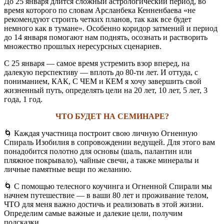
До 25 января длится сложный астрологический период, во
время которого по словам Арсланбека Кенненбаева «не
рекомендуют строить четких планов, так как все будет
немного как в тумане». Особенно коридор затмений и период
до 14 января помогают нам поднять, осознать и растворить
множество прошлых нересурсных сценариев.
С 25 января — самое время устремить взор вперед, на
далекую перспективу — вплоть до 80-ти лет. И оттуда, с
пониманием, КАК, С ЧЕМ и КЕМ я хочу завершить свой
жизненный путь, определять цели на 20 лет, 10 лет, 5 лет, 3
года, 1 год.
ЧТО БУДЕТ НА СЕМИНАРЕ?
🌀
Каждая участница построит свою личную Огненную
Спираль Изобилия в сопровождении ведущей. Для этого вам
понадобится полотно для основы (шаль, палантин или
пляжное покрывало), чайные свечи, а также минералы и
личные памятные вещи по желанию.
🌀
С помощью телесного коучинга и Огненной Спирали мы
начнем путешествие — в ваши 80 лет и проживание телом,
ЧТО для меня важно достичь и реализовать в этой жизни.
Определим самые важные и далекие цели, получим
подсказки.