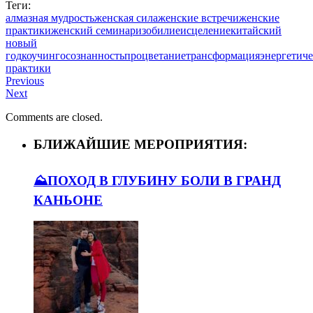
Теги:
алмазная мудрость
женская сила
женские встречи
женские
практики
женский семинар
изобилие
исцеление
китайский
новый
год
коучинг
осознанность
процветание
трансформация
энергетич
практики
Previous
Next
Comments are closed.
БЛИЖАЙШИЕ МЕРОПРИЯТИЯ:
⛰️ПОХОД В ГЛУБИНУ БОЛИ В ГРАНД
КАНЬОНЕ