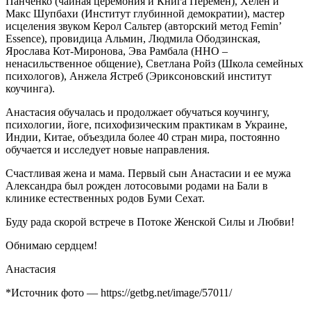
Панченко (чайная церемония и Книга Перемен), Хелен и
Макс Шупбахи (Институт глубинной демократии), мастер
исцеления звуком Керол Сальтер (авторский метод Femin’
Essence), провидица Альмин, Людмила Ободзинская,
Ярослава Кот-Миронова, Эва Рамбала (ННО –
ненасильственное общение), Светлана Ройз (Школа семейных
психологов), Анжела Ястреб (Эриксоновский институт
коучинга).
Анастасия обучалась и продолжает обучаться коучингу,
психологии, йоге, психофизическим практикам в Украине,
Индии, Китае, объездила более 40 стран мира, постоянно
обучается и исследует новые направления.
Счастливая жена и мама. Первый сын Анастасии и ее мужа
Александра был рожден лотосовыми родами на Бали в
клинике естественных родов Буми Сехат.
Буду рада скорой встрече в Потоке Женской Силы и Любви!
Обнимаю сердцем!
Анастасия
*Источник фото — https://getbg.net/image/57011/