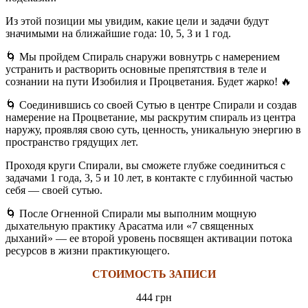
Из этой позиции мы увидим, какие цели и задачи будут
значимыми на ближайшие года: 10, 5, 3 и 1 год.
🌀
Мы пройдем Спираль снаружи вовнутрь с намерением
устранить и растворить основные препятствия в теле и
сознании на пути Изобилия и Процветания. Будет жарко!
🔥
🌀
Соединившись со своей Сутью в центре Спирали и создав
намерение на Процветание, мы раскрутим спираль из центра
наружу, проявляя свою суть, ценность, уникальную энергию в
пространство грядущих лет.
Проходя круги Спирали, вы сможете глубже соединиться с
задачами 1 года, 3, 5 и 10 лет, в контакте с глубинной частью
себя — своей сутью.
🌀
После Огненной Спирали мы выполним мощную
дыхательную практику Арасатма или «7 священных
дыханий» — ее второй уровень посвящен активации потока
ресурсов в жизни практикующего.
СТОИМОСТЬ ЗАПИСИ
444 грн