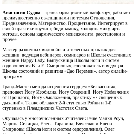
Анастасия Судом
– трансформационный лайф-коуч, работает
преимущественно с женщинами по темам Отношения,
Предназначение, Материнство, Процветание. Интегрирует в
своей практике коучинг, бодинамику, холодинамику, арт-
методы, основы кармического менеджмента, расстановки и
прочее.
Мастер различных видов йоги и телесных практик для
женщин, ведущая вебинаров, семинаров и Школы счастливых
женщин Happy Lady. Выпускница Школы йоги и систем
оздоровления В. и Е. Смирновых, сооснователь и ведущая
Школы состояний и развития «Дао Перемен», автор онлайн-
программ.
Гранд-Мастер метода исцеления сердцем «Белваспата»,
преподает Йогу Изобилия, Йогу Озарений, Йогу Избавления
от Прошлого, Йогу Омоложения, практику «7 священных
дыханий». Также обладает 2-й ступенью Рэйки и 1-й
ступенью в Плеядинских Частотах Света.
Обучалась у многочисленных Учителей: Геше Майкл Роуч,
Марина Селицки, Елена Тарарина, Вячеслав и Елена
Смирновы (Школа йоги и систем оздоровления), Олег