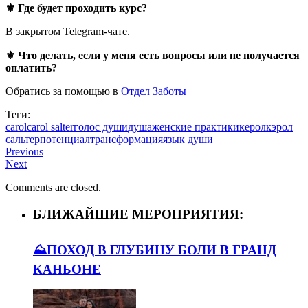
⚜️ Где будет проходить курс?
В закрытом Telegram-чате.
⚜️ Что делать, если у меня есть вопросы или не получается
оплатить?
Обратись за помощью в
Отдел Заботы
Теги:
carol
carol salter
голос души
душа
женские практики
керол
кэрол
сальтер
потенциал
трансформация
язык души
Previous
Next
Comments are closed.
БЛИЖАЙШИЕ МЕРОПРИЯТИЯ:
⛰️ПОХОД В ГЛУБИНУ БОЛИ В ГРАНД
КАНЬОНЕ