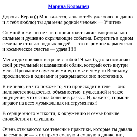
Марина Коломиец
Дорогая Керол))) Мне кажется, я знаю тебя уже оочеень давно
и я тебя люблю) ты для меня родной человек — Учитель.
Со мной в жизни не часто происходят такие эмоционально
сильные и душевно окрыляющие события. Встретить в одном
семинаре столько родных людей — это огромное кармическое
и космическое счастье — удача!!!!!!
Меня вдохновляют встречи с тобой! Я как будто вспоминаю
свой ритуальный и шаманский облик, который есть внутри
меня. Призвание служения миру, семье и чему то Великому
просыпалось в один миг и раскрывается оно постепенно.
Я не знаю, на что похоже то, что происходит в теле — оно
наливается жидкостью, объемностью, пульсацией и такое
ощущение, что я стала больше в разы… И, кажется, гормоны
играют на всех музыкальных инструментах:)
В сердце много мягкости, к окружению и семье больше
спокойствия и слушания.
Очень отзываются все телесные практики, которые ты давала
на семинаре — я их прямо смакую и смакую в движении,