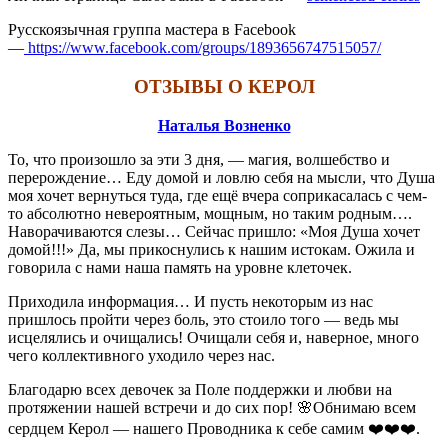
Русскоязычная группа мастера в Facebook
—
https://www.facebook.com/groups/1893656747515057/
ОТЗЫВЫ О КЕРОЛ
Наталья Возненко
То, что произошло за эти 3 дня, — магия, волшебство и
перерождение… Еду домой и ловлю себя на мысли, что Душа
моя хочет вернуться туда, где ещё вчера соприкасалась с чем-
то абсолютно невероятным, мощным, но таким родным….
Наворачиваются слезы… Сейчас пришло: «Моя Душа хочет
домой!!!» Да, мы прикоснулись к нашим истокам. Ожила и
говорила с нами наша память на уровне клеточек.
Приходила информация… И пусть некоторым из нас
пришлось пройти через боль, это стоило того — ведь мы
исцелялись и очищались! Очищали себя и, наверное, много
чего коллективного уходило через нас.
Благодарю всех девочек за Поле поддержки и любви на
протяжении нашей встречи и до сих пор! 🌸Обнимаю всем
сердцем Керол — нашего Проводника к себе самим ❤️❤️❤️.