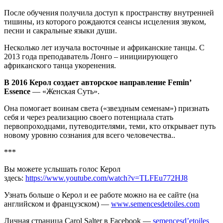
После обучения получила доступ к пространству внутренней
тишины, из которого рождаются сеансы исцеления звуком,
песни и сакральные языки души.
Несколько лет изучала восточные и африканские танцы. С
2013 года преподаватель Лонго – инициирующего
африканского танца укоренения.
В 2016 Керол создает авторское направление Femin’
Essence
— «Женская Суть».
Она помогает воинам света («звездным семенам») признать
себя и через реализацию своего потенциала стать
первопроходцами, путеводителями, теми, кто открывает путь
новому уровню сознания для всего человечества..
***
Вы можете услышать голос Керол
здесь:
https://www.youtube.com/watch?v=TLFEu772HJ8
Узнать больше о Керол и ее работе можно на ее сайте (на
английском и французском) —
www.semencesdetoiles.com
Личная страница Carol Salter в Facebook —
semencesd’etoiles