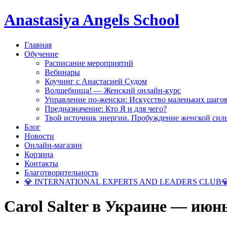
Anastasiya Angels School
Главная
Обучение
Расписание мероприятий
Вебинары
Коучинг с Анастасией Судом
Волшебница! — Женский онлайн-курс
Управление по-женски: Искусство маленьких шаго
Предназначение: Кто Я и для чего?
Твой источник энергии. Пробуждение женской сил
Блог
Новости
Онлайн-магазин
Корзина
Контакты
Благотворительность
💎 INTERNATIONAL EXPERTS AND LEADERS CLUB
Carol Salter в Украине — июнь