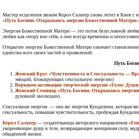
Мастер исцеления звуком Керол Сальтер снова летит в Киев с 
«Путь Богини. Открываясь энергии Божественной Матери»
Энергия Божественной Матери — это поток безусловной любви,
любви как опору вне себя, а они всегда временны и непостоянн
Открытие энергии Божественной Матери означает становление 
единства всех своих частей и проявлений.
Путь Богин
Женский Круг «Чувственность и Сексуальность — Вра
эмоций, блокирующих сексуальную энергию)
Воркшоп-активация творческой энергии «Голос Души
Женский Семинар «Путь Богини. Открываясь энерги
духовной эволюции).
Сексуальная энергия — она же энергия Кундалини, которая явл
сексуальность, повышая чувствительность, пробуждая Кундали
Керол Сальтер
— создательница авторского направления
«Fem
укореняющие душу в теле, возвращающие женщинам силу, мудро
обыденной жизни.