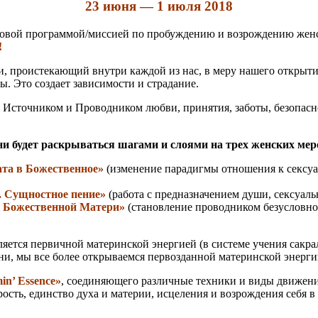
23 июня — 1 июля 2018
новой программой/миссией по пробуждению и возрождению женско
!
 проистекающий внутри каждой из нас, в меру нашего открытия
ы. Это создает зависимости и страдание.
Источником и Проводником любви, принятия, заботы, безопасно
и будет раскрываться шагами и слоями на трех женских ме
та в Божественное»
(изменение парадигмы отношения к сексуал
. Сущностное пение»
(работа с предназначением души, сексуаль
и Божественной Матери»
(становление проводником безусловно
яется первичной материнской энергией (в системе учения сакрал
ни, мы все более открываемся первозданной материнской энерг
in’ Essence»
, соединяющего различные техники и виды движен
сть, единство духа и материи, исцеления и возрождения себя в