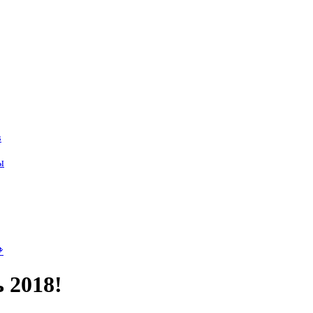
в
ы

 2018!