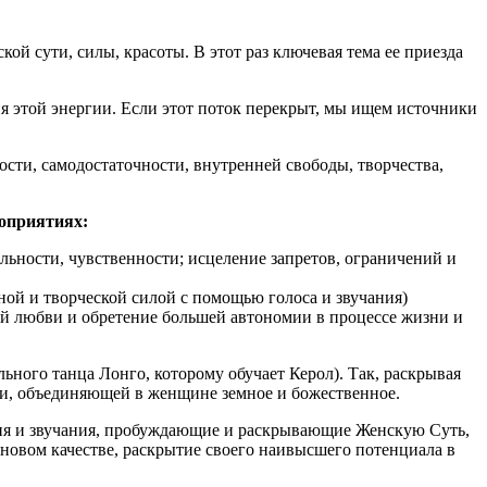
й сути, силы, красоты. В этот раз ключевая тема ее приезда
 этой энергии. Если этот поток перекрыт, мы ищем источники
сти, самодостаточности, внутренней свободы, творчества,
роприятиях:
ьности, чувственности; исцеление запретов, ограничений и
ной и творческой силой с помощью голоса и звучания)
й любви и обретение большей автономии в процессе жизни и
ьного танца Лонго, которому обучает Керол). Так, раскрывая
ии, объединяющей в женщине земное и божественное.
ия и звучания, пробуждающие и раскрывающие Женскую Суть,
 новом качестве, раскрытие своего наивысшего потенциала в