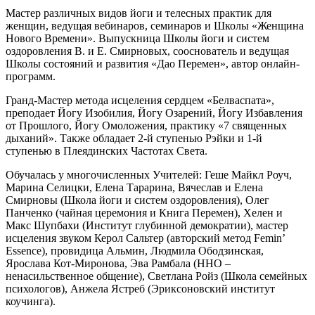
Мастер различных видов йоги и телесных практик для
женщин, ведущая вебинаров, семинаров и Школы «Женщина
Нового Времени». Выпускница Школы йоги и систем
оздоровления В. и Е. Смирновых, сооснователь и ведущая
Школы состояний и развития «Дао Перемен», автор онлайн-
программ.
Гранд-Мастер метода исцеления сердцем «Белваспата»,
преподает Йогу Изобилия, Йогу Озарений, Йогу Избавления
от Прошлого, Йогу Омоложения, практику «7 священных
дыханий». Также обладает 2-й ступенью Рэйки и 1-й
ступенью в Плеядинских Частотах Света.
Обучалась у многочисленных Учителей: Геше Майкл Роуч,
Марина Селицки, Елена Тарарина, Вячеслав и Елена
Смирновы (Школа йоги и систем оздоровления), Олег
Панченко (чайная церемония и Книга Перемен), Хелен и
Макс Шупбахи (Институт глубинной демократии), мастер
исцеления звуком Керол Сальтер (авторский метод Femin’
Essence), провидица Альмин, Людмила Ободзинская,
Ярослава Кот-Миронова, Эва Рамбала (ННО –
ненасильственное общение), Светлана Ройз (Школа семейных
психологов), Анжела Ястреб (Эриксоновский институт
коучинга).