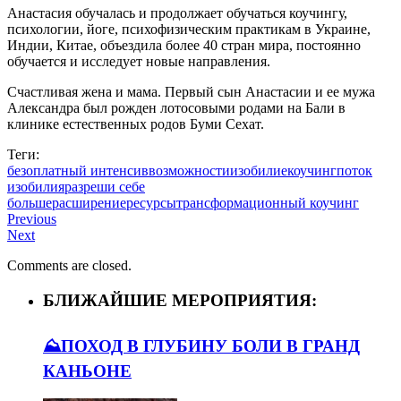
Анастасия обучалась и продолжает обучаться коучингу,
психологии, йоге, психофизическим практикам в Украине,
Индии, Китае, объездила более 40 стран мира, постоянно
обучается и исследует новые направления.
Счастливая жена и мама. Первый сын Анастасии и ее мужа
Александра был рожден лотосовыми родами на Бали в
клинике естественных родов Буми Сехат.
Теги:
безоплатный интенсив
возможности
изобилие
коучинг
поток
изобилия
разреши себе
больше
расширение
ресурсы
трансформационный коучинг
Previous
Next
Comments are closed.
БЛИЖАЙШИЕ МЕРОПРИЯТИЯ:
⛰️ПОХОД В ГЛУБИНУ БОЛИ В ГРАНД
КАНЬОНЕ