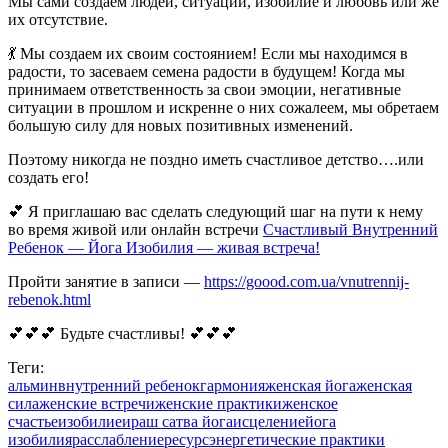
Мы сами создаем людей, ситуации, изобилие и любовь или же
их отсутствие.
💃
Мы создаем их своим состоянием! Если мы находимся в
радости, то засеваем семена радости в будущем! Когда мы
принимаем ответственность за свои эмоции, негативные
ситуации в прошлом и искренне о них сожалеем, мы обретаем
большую силу для новых позитивных изменений.
Поэтому никогда не поздно иметь счастливое детство….или
создать его!
💕
Я приглашаю вас сделать следующий шаг на пути к нему
во время живой или онлайн встречи
Счастливый Внутренний
Ребенок — Йога Изобилия — живая встреча!
Пройти занятие в записи —
https://goood.com.ua/
vnutrennij-
rebenok.html
💕
💕
💕
Будьте счастливы!
💕
💕
💕
Теги:
альмин
внутренний ребенок
гармония
женская йога
женская
сила
женские встречи
женские практики
женское
счастье
изобилие
ираш сатва йога
исцеление
йога
изобилия
расслабление
ресурс
энергетические практики