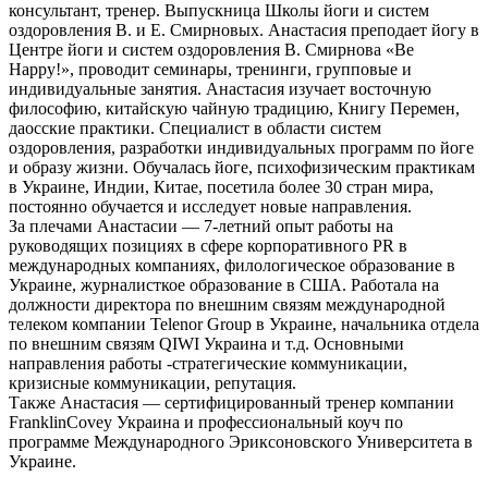
консультант, тренер. Выпускница Школы йоги и систем
оздоровления В. и Е. Смирновых. Анастасия преподает йогу в
Центре йоги и систем оздоровления В. Смирнова «Be
Happy!», проводит семинары, тренинги, групповые и
индивидуальные занятия. Анастасия изучает восточную
философию, китайскую чайную традицию, Книгу Перемен,
даосские практики. Специалист в области систем
оздоровления, разработки индивидуальных программ по йоге
и образу жизни. Обучалась йоге, психофизическим практикам
в Украине, Индии, Китае, посетила более 30 стран мира,
постоянно обучается и исследует новые направления.
За плечами Анастасии — 7-летний опыт работы на
руководящих позициях в сфере корпоративного PR в
международных компаниях, филологическое образование в
Украине, журналисткое образование в США. Работала на
должности директора по внешним связям международной
телеком компании Telenor Group в Украине, начальника отдела
по внешним связям QIWI Украина и т.д. Основными
направления работы -стратегические коммуникации,
кризисные коммуникации, репутация.
Также Анастасия — сертифицированный тренер компании
FranklinCovey Украина и профессиональный коуч по
программе Международного Эриксоновского Университета в
Украине.