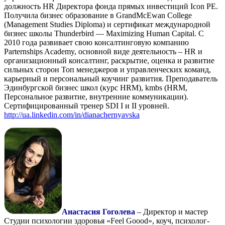
должность HR Директора фонда прямых инвестиций Icon PE.
Получила бизнес образование в GrandMcEwan College
(Management Studies Diploma) и сертификат международной
бизнес школы Thunderbird — Maximizing Human Capital. С
2010 года развивает свою консалтинговую компанию
Parternships Academy, основной виде деятельность – HR и
организационный консалтинг, раскрытие, оценка и развитие
сильных сторон Топ менеджеров и управленческих команд,
карьерный и персональный коучинг развития. Преподаватель
Эдинбургской бизнес школ (курс HRM), kmbs (HRM,
Персональное развитие, внутренние коммуникации).
Сертифицированный тренер SDI I и II уровней.
http://ua.linkedin.com/in/dianachernyavska
Анастасия Гоголева
– Директор и мастер
Студии психологии здоровья «Feel Goood», коуч, психолог-