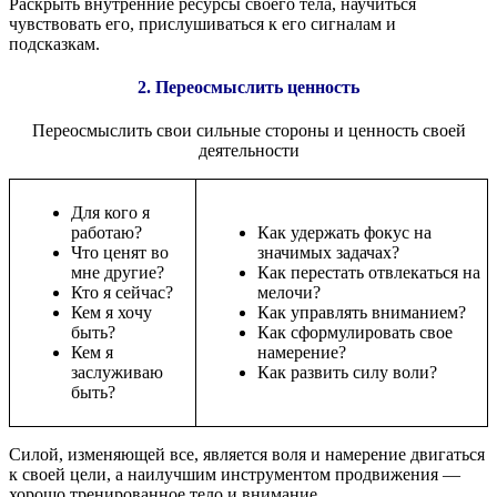
Раскрыть внутренние ресурсы своего тела, научиться
чувствовать его, прислушиваться к его сигналам и
подсказкам.
2. Переосмыслить ценность
Переосмыслить свои сильные стороны и ценность своей
деятельности
Для кого я
работаю?
Как удержать фокус на
Что ценят во
значимых задачах?
мне другие?
Как перестать отвлекаться на
Кто я сейчас?
мелочи?
Кем я хочу
Как управлять вниманием?
быть?
Как сформулировать свое
Кем я
намерение?
заслуживаю
Как развить силу воли?
быть?
Силой, изменяющей все, является воля и намерение двигаться
к своей цели, а наилучшим инструментом продвижения —
хорошо тренированное тело и внимание.