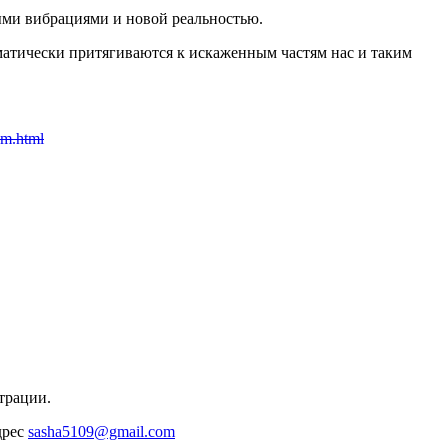
выми вибрациями и новой реальностью.
матически притягиваются к искаженным частям нас и таким
em.html
трации.
дрес
sasha5109@gmail.com