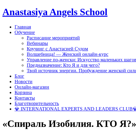
Anastasiya Angels School
Главная
Обучение
Расписание мероприятий
Вебинары
Коучинг с Анастасией Судом
Волшебница! — Женский онлайн-курс
Управление по-женски: Искусство маленьких шаго
Предназначение: Кто Я и для чего?
Твой источник энергии. Пробуждение женской сил
Блог
Новости
Онлайн-магазин
Корзина
Контакты
Благотворительность
💎 INTERNATIONAL EXPERTS AND LEADERS CLUB
«Спираль Изобилия. КТО Я?»