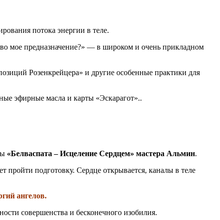
рования потока энергии в теле.
аково мое предназначение?» — в широком и очень прикладном
позиций Розенкрейцера» и другие особенные практики для
тные эфирные масла и карты «Эскарагот»..
мы
«Белваспата – Исцеление Сердцем» мастера Альмин
.
ет пройти подготовку. Сердце открывается, каналы в теле
ий ангелов.
ьности совершенства и бесконечного изобилия.