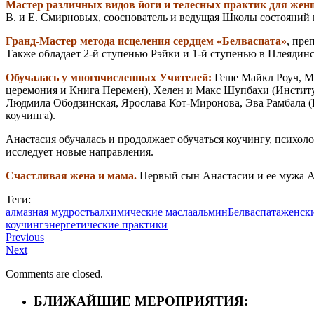
Мастер различных видов йоги и телесных практик для же
В. и Е. Смирновых, сооснователь и ведущая Школы состояний 
Гранд-Мастер метода исцеления сердцем «Белваспата»
, пре
Также обладает 2-й ступенью Рэйки и 1-й ступенью в Плеядинс
Обучалась у многочисленных Учителей:
Геше Майкл Роуч, Ма
церемония и Книга Перемен), Хелен и Макс Шупбахи (Институт
Людмила Ободзинская, Ярослава Кот-Миронова, Эва Рамбала (
коучинга).
Анастасия обучалась и продолжает обучаться коучингу, психоло
исследует новые направления.
Счастливая жена и мама.
Первый сын Анастасии и ее мужа Ал
Теги:
алмазная мудрость
алхимические масла
альмин
Белваспата
женск
коучинг
энергетические практики
Previous
Next
Comments are closed.
БЛИЖАЙШИЕ МЕРОПРИЯТИЯ: