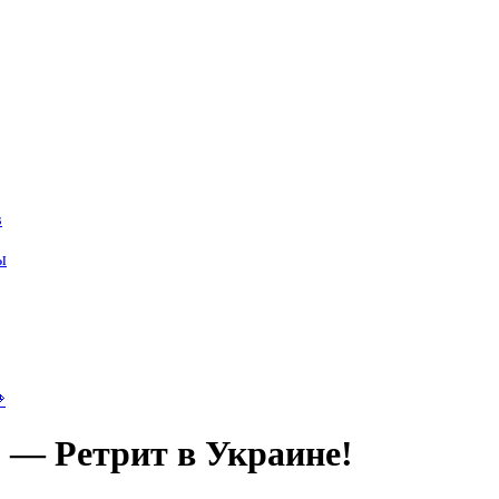
в
ы

 — Ретрит в Украине!