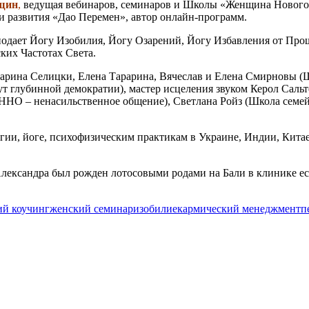
нщин
,
ведущая вебинаров, семинаров и Школы «Женщина Нового
и развития «Дао Перемен», автор онлайн-программ.
подает Йогу Изобилия, Йогу Озарений, Йогу Избавления от Пр
ких Частотах Света.
рина Селицки, Елена Тарарина, Вячеслав и Елена Смирновы (Шк
 глубинной демократии), мастер исцеления звуком Керол Сальте
ННО – ненасильственное общение), Светлана Ройз (Школа семе
гии, йоге, психофизическим практикам в Украине, Индии, Китае,
ександра был рожден лотосовыми родами на Бали в клинике ес
ий коучинг
женский семинар
изобилие
кармический менеджмент
п