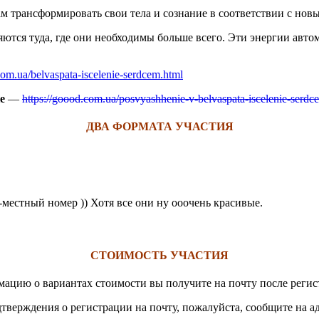
нам трансформировать свои тела и сознание в соответствии с но
ются туда, где они необходимы больше всего. Эти энергии авто
com.ua/belvaspata-iscelenie-serdcem.html
е
—
https://goood.com.ua/posvyashhenie-v-belvaspata-iscelenie-serdc
ДВА ФОРМАТА УЧАСТИЯ
-местный номер )) Хотя все они ну ооочень красивые.
СТОИМОСТЬ УЧАСТИЯ
ацию о вариантах стоимости вы получите на почту после регис
тверждения о регистрации на почту, пожалуйста, сообщите на а