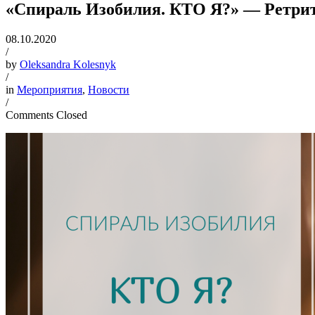
«Спираль Изобилия. КТО Я?» — Ретрит
08.10.2020
/
by
Oleksandra Kolesnyk
/
in
Мероприятия
,
Новости
/
Comments Closed