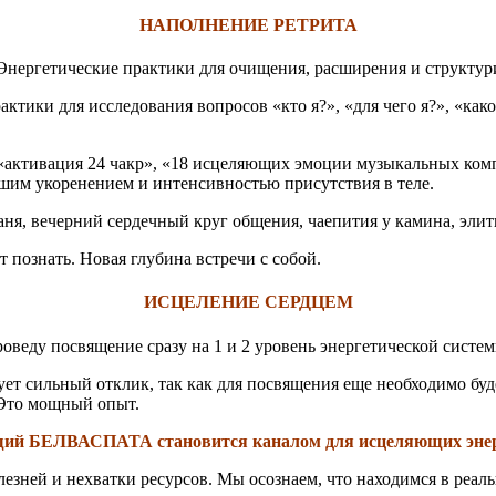
НАПОЛНЕНИЕ РЕТРИТА
Энергетические практики для очищения, расширения и структури
рактики для исследования вопросов «кто я?», «для чего я?», «к
 «активация 24 чакр», «18 исцеляющих эмоции музыкальных ком
шим укоренением и интенсивностью присутствия в теле.
баня, вечерний сердечный круг общения, чаепития у камина, эли
 познать. Новая глубина встречи с собой.
ИСЦЕЛЕНИЕ СЕРДЦЕМ
проведу посвящение сразу на 1 и 2 уровень энергетической систе
ует сильный отклик, так как для посвящения еще необходимо буд
 Это мощный опыт.
ий БЕЛВАСПАТА становится каналом для исцеляющих энерг
езней и нехватки ресурсов. Мы осознаем, что находимся в реал