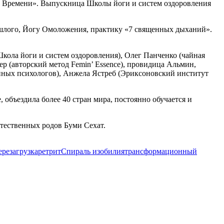
 Времени». Выпускница Школы йоги и систем оздоровления
ошлого, Йогу Омоложения, практику «7 священных дыханий».
ола йоги и систем оздоровления), Олег Панченко (чайная
р (авторский метод Femin’ Essence), провидица Альмин,
йных психологов), Анжела Ястреб (Эриксоновский институт
 объездила более 40 стран мира, постоянно обучается и
тественных родов Буми Сехат.
ерезагрузка
ретрит
Спираль изобилия
трансформационный