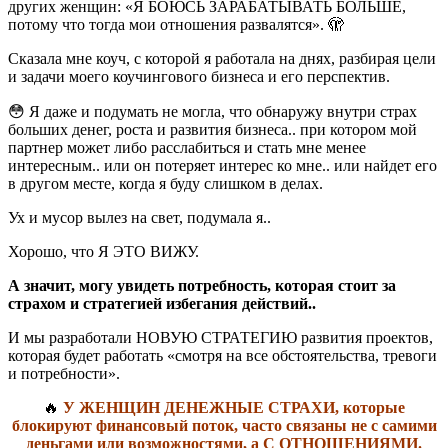
других женщин: «Я БОЮСЬ ЗАРАБАТЫВАТЬ БОЛЬШЕ,
потому что тогда мои отношения развалятся». 🫣
Сказала мне коуч, с которой я работала на днях, разбирая цели
и задачи моего коучингового бизнеса и его перспектив.
😳 Я даже и подумать не могла, что обнаружу внутри страх
больших денег, роста и развития бизнеса.. при котором мой
партнер может либо расслабиться и стать мне менее
интересным.. или он потеряет интерес ко мне.. или найдет его
в другом месте, когда я буду слишком в делах.
Ух и мусор вылез на свет, подумала я..
Хорошо, что Я ЭТО ВИЖУ.
А значит, могу увидеть потребность, которая стоит за
страхом и стратегией избегания действий..
И мы разработали НОВУЮ СТРАТЕГИЮ развития проектов,
которая будет работать «смотря на все обстоятельства, тревоги
и потребности».
🔥
У ЖЕНЩИН ДЕНЕЖНЫЕ СТРАХИ, которые
блокируют финансовый поток, часто связаны не с самими
деньгами или возможностями, а С ОТНОШЕНИЯМИ.