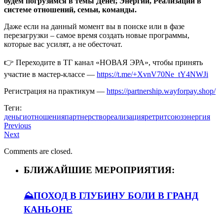
будем погрузимся в темы Денег, Энергии, Реализации в
системе отношений, семьи, команды.
Даже если на данный момент вы в поиске или в фазе
перезагрузки – самое время создать новые программы,
которые вас усилят, а не обесточат.
👉 Переходите в ТГ канал «НОВАЯ ЭРА», чтобы принять
участие в мастер-классе —
https://t.me/+XvnV70Ne_tY4NWJi
Регистрация на практикум —
https://partnership.wayforpay.shop/
Теги:
деньги
отношения
партнерство
реализация
ретрит
союз
энергия
Previous
Next
Comments are closed.
БЛИЖАЙШИЕ МЕРОПРИЯТИЯ:
⛰️ПОХОД В ГЛУБИНУ БОЛИ В ГРАНД
КАНЬОНЕ