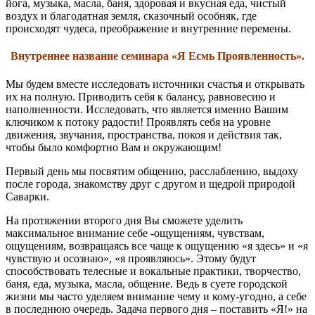
йога, музыка, масла, баня, здоровая и вкусная еда, чистый
воздух и благодатная земля, сказочный особняк, где
происходят чудеса, преображение и внутренние перемены.
Внутреннее название семинара «Я Есмь Проявленность».
Мы будем вместе исследовать источники счастья и открывать
их на полную. Приводить себя к балансу, равновесию и
наполненности. Исследовать, что является именно Вашим
ключиком к потоку радости! Проявлять себя на уровне
движения, звучания, пространства, покоя и действия так,
чтобы было комфортно Вам и окружающим!
Первый день мы посвятим общению, расслаблению, выдоху
после города, знакомству друг с другом и щедрой природой
Саварки.
На протяжении второго дня Вы сможете уделить
максимальное внимание себе -ощущениям, чувствам,
ощущениям, возвращаясь все чаще к ощущению «я здесь» и «я
чувствую и осознаю», «я проявляюсь». Этому будут
способствовать телесные и вокальные практики, творчество,
баня, еда, музыка, масла, общение. Ведь в суете городской
жизни мы часто уделяем внимание чему и кому-угодно, а себе
в последнюю очередь. Задача первого дня – поставить «Я!» на