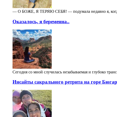
— О БОЖЕ, Я ТЕРЯЮ СЕБЯ! — подумала недавно я, когда 
Оказалось, я беременна..
Сегодня со мной случилась незабываемая и глубоко тран
Инсайты сакрального ретрита на горе Бюга