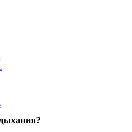
в
ы

 дыхания?