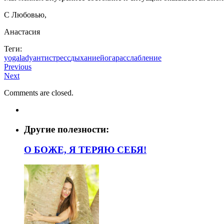
С Любовью,
Анастасия
Теги:
yogalady
антистресс
дыхание
йога
расслабление
Previous
Next
Comments are closed.
Другие полезности:
О БОЖЕ, Я ТЕРЯЮ СЕБЯ!