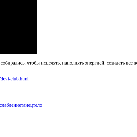
обирались, чтобы исцелять, наполнять энергией, созидать все
/devi-club.html
слабление
танец
тело