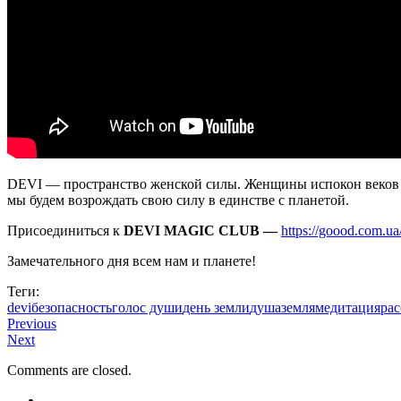
DEVI — пространство женской силы. Женщины испокон веков с
мы будем возрождать свою силу в единстве с планетой.
Присоединиться к
DEVI MAGIC CLUB —
https://goood.com.ua
Замечательного дня всем нам и планете!
Теги:
devi
безопасность
голос души
день земли
душа
земля
медитация
рас
Previous
Next
Comments are closed.