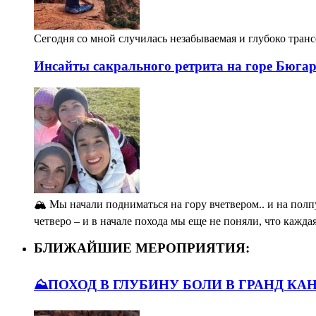
Сегодня со мной случилась незабываемая и глубоко тран
Инсайты сакрального ретрита на горе Бюга
🏔️ Мы начали подниматься на гору вчетвером.. и на полп
четверо – и в начале похода мы еще не поняли, что кажда
БЛИЖАЙШИЕ МЕРОПРИЯТИЯ:
⛰️ПОХОД В ГЛУБИНУ БОЛИ В ГРАНД КА