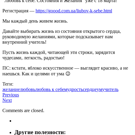
“Любовь к себе. Состояния и Желания” уже с 18 марта!
Регистрация —
https://goood.com.ua/liubov-k-sebe.html
Мы каждый день живем жизнь.
Давайте выбирать жизнь из состояния открытого сердца,
руководимую желаниями, которые подсказывает нам
внутренний учитель!
Пусть жизнь каждой, читающей эти строки, зарядится
чудесами, легкость, радостью!
ПС: кстати, яблоко искусственное — выглядит красиво, а не
наешься. Как и целями от ума 😉
Теги:
желание
любовь
любовь к себе
мудрость
сердце
ум
учитель
Previous
Next
Comments are closed.
Другие полезности: