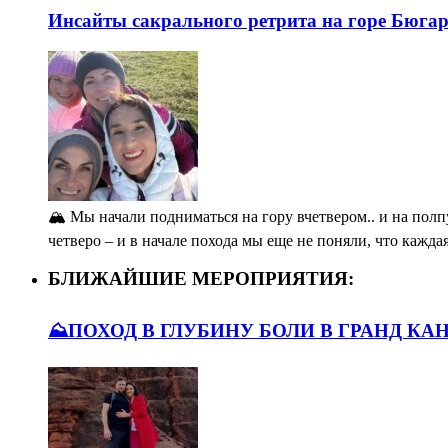
Инсайты сакрального ретрита на горе Бюга
🏔️ Мы начали подниматься на гору вчетвером.. и на полп
четверо – и в начале похода мы еще не поняли, что кажда
БЛИЖАЙШИЕ МЕРОПРИЯТИЯ:
⛰️ПОХОД В ГЛУБИНУ БОЛИ В ГРАНД КА