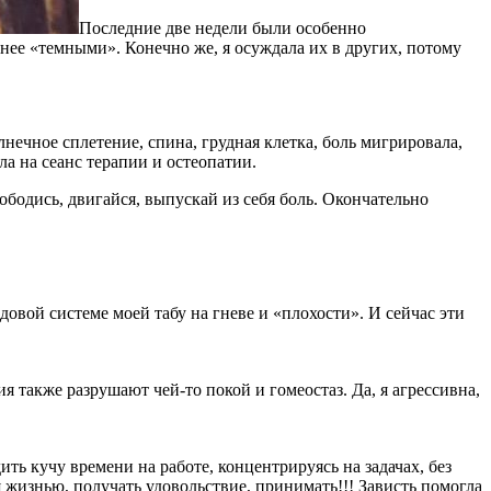
Последние две недели были особенно
анее «темными». Конечно же, я осуждала их в других, потому
лнечное сплетение, спина, грудная клетка, боль мигрировала,
ла на сеанс терапии и остеопатии.
вободись, двигайся, выпускай из себя боль. Окончательно
родовой системе моей табу на гневе и «плохости». И сейчас эти
 также разрушают чей-то покой и гомеостаз. Да, я агрессивна,
ть кучу времени на работе, концентрируясь на задачах, без
я жизнью, получать удовольствие, принимать!!! Зависть помогла