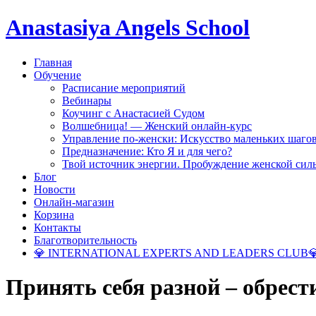
Anastasiya Angels School
Главная
Обучение
Расписание мероприятий
Вебинары
Коучинг с Анастасией Судом
Волшебница! — Женский онлайн-курс
Управление по-женски: Искусство маленьких шаго
Предназначение: Кто Я и для чего?
Твой источник энергии. Пробуждение женской сил
Блог
Новости
Онлайн-магазин
Корзина
Контакты
Благотворительность
💎 INTERNATIONAL EXPERTS AND LEADERS CLUB
Принять себя разной – обрест