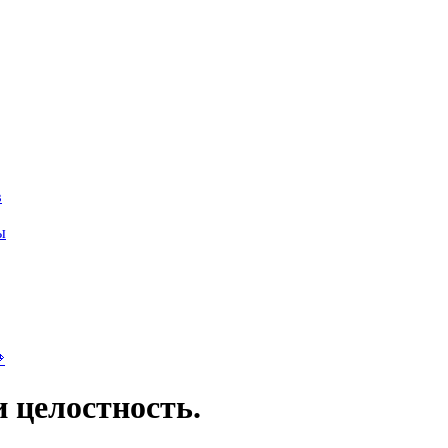
в
ы

и целостность.