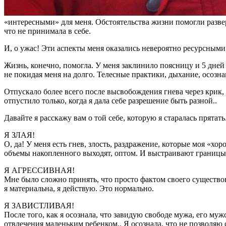
«интересными» для меня. Обстоятельства жизни помогли развер
что не принимала в себе.
И, о ужас! Эти аспекты меня оказались невероятно ресурсными
Жизнь, конечно, помогла. У меня заклинило поясницу и 5 дней 
не покидая меня на долго. Телесные практики, дыхание, осознав
Отпускало более всего после высвобождения гнева через крик, т
отпустило только, когда я дала себе разрешение быть разной..
Давайте я расскажу вам о той себе, которую я старалась прятать
Я ЗЛАЯ!
О, да! У меня есть гнев, злость, раздражение, которые моя «хор
объемы накопленного выходят, оптом. И выстраивают границы
Я АГРЕССИВНАЯ!
Мне было сложно принять, что просто фактом своего существов
я материальна, я действую. Это нормально.
Я ЗАВИСТЛИВАЯ!
После того, как я осознала, что завидую свободе мужа, его му
отвлечения маленьким ребенком.. Я осознала, что не позволяю 