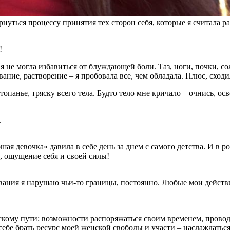
нуться процессу принятия тех сторон себя, которые я считала р
!
я не могла избавиться от блуждающей боли. Таз, ноги, почки, со
ание, растворение – я пробовала все, чем обладала. Плюс, сходи
опанье, тряску всего тела. Будто тело мне кричало – очнись, ос
.
ошая девочка» давила в себе день за днем с самого детства. И в 
, ощущение себя и своей силы!
ания я нарушаю чьи-то границы, постоянно. Любые мои действия
жскому пути: возможности распоряжаться своим временем, проводи
себе брать ресурс моей женской свободы и участи – наслаждатьс