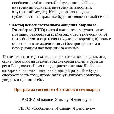
сообщение субличностей: внутренний ребенок,
внутренний родитель, внутренний взрослый,
внутренний мудрец. Исследованию каждой
субличности на практике будет посвящен целый сезон.
Метод ненасильственного общения Маршала
Розенберга (ННО)
и его 4 шага помогут участникам
поэтапно разобраться в: а) своих чувствах/эмоциях, б)
потребностях и стратегиях их удовлетворения, в) пользе
общения и взаимодействия , г) беспристрастном и
безоценочном наблюдении за жизнью.
Также телесные и дыхательные практики, вечера у камина,
сауна, прогулки на свежем воздухе среди полей у берегов
реки Рось, вкуснейшая пища, приготовленная Любовью,
шикарный особняк, идеальный для ритрита.. Все будет
способствовать тому, чтобы заглянуть глубоко вовнутрь,
увидеть и принять себя.
Программа состоит из 4-х этапов и семинаров:
ВЕСНА «Главное. Я дышу. Я чувствую»
ЛЕТО «Сообщение. Я слышу. Я действую»