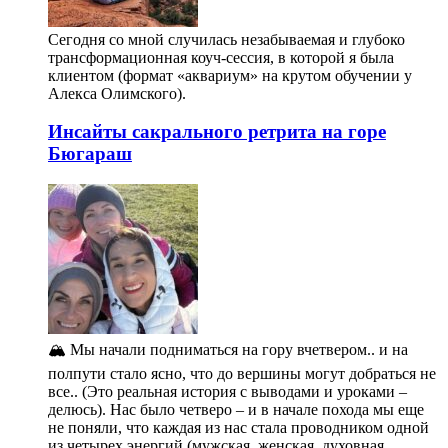
Сегодня со мной случилась незабываемая и глубоко
трансформационная коуч-сессия, в которой я была
клиентом (формат «аквариум» на крутом обучении у
Алекса Олимского).
Инсайты сакрального ретрита на горе
Бюгараш
🏔️ Мы начали подниматься на гору вчетвером.. и на
полпути стало ясно, что до вершины могут добраться не
все.. (Это реальная история с выводами и уроками –
делюсь). Нас было четверо – и в начале похода мы еще
не поняли, что каждая из нас стала проводником одной
из четырех энергий (мужская, женская, духовная,