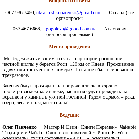
Вопросы и ответы
О67 936 7460,
oksana.shkoliarenko@gmail.com
— Оксана (все
оргвопросы)
067 467 6666,
a.gogoleva@goood.com.ua
— Анастасия
(вопросы программы)
Место проведения
Мы будем жить и заниматься на территории роскошной
частной виллы у берегов Роси, 120 км от Киева. Проживание
в двух или трехместных номерах. Питание сбалансированное
трехразовое.
Занятия будут проходить на природе или же в хорошо
проветриваемом зале в доме, чаепития будут проходить на
веранде и у камина в уютной гостиной. Рядом с домом – река,
озеро, леса и поля, места силы!
Ведущие
Олег Панченко —
Мастер И-Цзин «Книги Перемен», Чайной
Традиции и Чай-Го. Один из основателей Чайного Клуба и
основатель Студии состояния «ЧАИСТ», основатель и