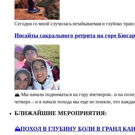
Сегодня со мной случилась незабываемая и глубоко тран
Инсайты сакрального ретрита на горе Бюга
🏔️ Мы начали подниматься на гору вчетвером.. и на полп
четверо – и в начале похода мы еще не поняли, что кажда
БЛИЖАЙШИЕ МЕРОПРИЯТИЯ:
⛰️ПОХОД В ГЛУБИНУ БОЛИ В ГРАНД КА