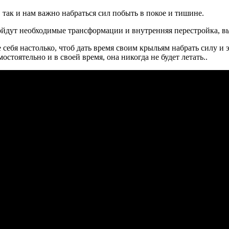
, так и нам важно набраться сил побыть в покое и тишине.
ойдут необходимые трансформации и внутренняя перестройка, вы
ебя настолько, чтоб дать время своим крыльям набрать силу и 
остоятельно и в своей время, она никогда не будет летать..