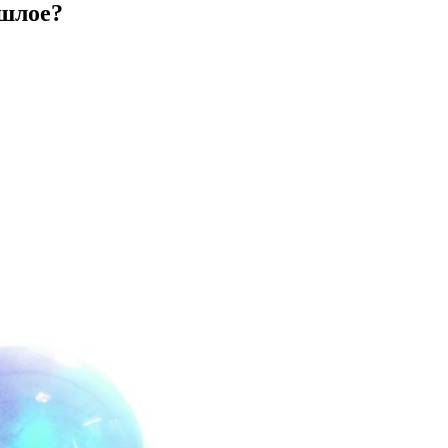
ошлое?