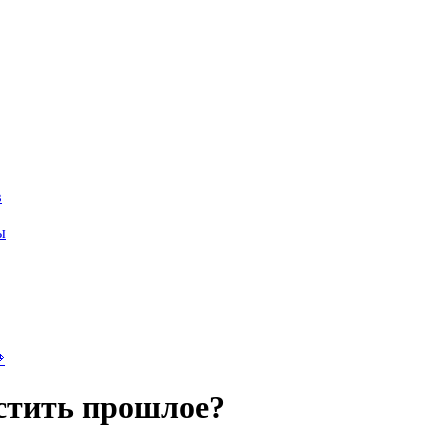
в
ы

стить прошлое?