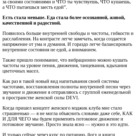
за своими состояниями и ЧТО ты чувствуешь, ЧТО кушаешь,
а ЧТО пытаешься заесть едой”.
Есть стала меньше. Еда стала более осознанной, живой,
качественной и радостной.
Появилось больше внутренней свободы и чистоты, гибкости и
расслабления. На контрасте легче замечать, когда создается
напряжение от ума и думания. И гораздо легче балансировать
внутренние состояния не едой, а вниманием.
Также пришло понимание, что вибрационно можно кушать
частоты на уровне пения, движения, танцевания, вдыхания
цветочных масел.
Как раз в такой новый вид напитывания своей системы
частотами, восстановления полноты внутренней песни через
звучание и движение я отправляюсь с группой еженедельной
в пространстве женской силы DEVI.
Когда пришел концепт женского мэджик клуба мне стало
страшненько — я не могла объяснить словами даже себе, КАК
И ДЛЯ ЧЕГО мы будем применять потоковое движение и
потоковое звучание. Просто знала ясно — нужно в это идти.
И только сейчас через курс по питанию, йогу и книги