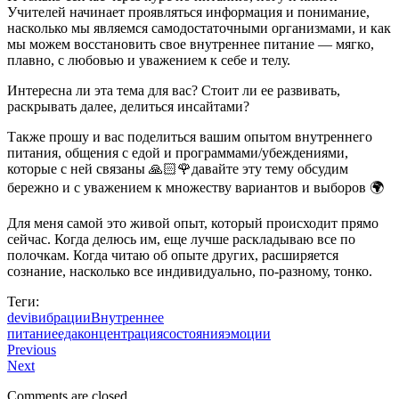
Учителей начинает проявляться информация и понимание,
насколько мы являемся самодостаточными организмами, и как
мы можем восстановить свое внутреннее питание — мягко,
плавно, с любовью и уважением к себе и телу.
Интересна ли эта тема для вас? Стоит ли ее развивать,
раскрывать далее, делиться инсайтами?
Также прошу и вас поделиться вашим опытом внутреннего
питания, общения с едой и программами/убеждениями,
которые с ней связаны 🙏🏻🌹давайте эту тему обсудим
бережно и с уважением к множеству вариантов и выборов 🌍
Для меня самой это живой опыт, который происходит прямо
сейчас. Когда делюсь им, еще лучше раскладываю все по
полочкам. Когда читаю об опыте других, расширяется
сознание, насколько все индивидуально, по-разному, тонко.
Теги:
devi
вибрации
Внутреннее
питание
еда
концентрация
состояния
эмоции
Previous
Next
Comments are closed.