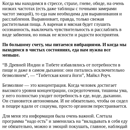
Когда мы находимся в стрессе, страхе, гневе, обиде, на очень
низких частотах (есть даже таблицы с точными замерами
частот эмоций), то еда нам необходима для выравнивания и
расслабления. Выравнивает, правда, только свежая
растительная пища. А вареная и мясная будет глушить
осознанность, выключать чувствительность и расслаблять в
виде забвения, но никак не ясности и радости восприятия.
По большому счету, мы питаемся вибрациями. И когда мы
находимся в чистых состояниях, еда нам нужна все
меньше.
“В Древней Индии и Тибете избавлялись от потребности в
пище и даже в самом дыхании: они питались исключительно
безмолвием”, — “Тибетская книга йоги”, Майкл Роуч.
Безмолвие — это концентрация. Когда человек достигает
высокого уровня концентрации, сосредоточения, тишины ума,
у него полностью уходит потребность в еде, воде, дыхании.
Он становится автономным. И не обязательно, чтобы он сидел
в пещере вдали от социума, просто организм перестраивается.
Для меня эта информация была очень важной. Слетала
программа “надо есть” и заменилась на “вкладывать в себя еду
не обязательно, можно и эмоций покушать, главное, наблюдай