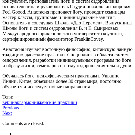
консультант, преподаватель йоги и систем оздоровления,
основательница и руководитель Студии психологии здоровья
Feel Goood. Анастасия преподает йогу, проводит семинары,
мастер-классы, групповые и индивидуальные занятия.
Основатель и соведущая Школы «Дао Перемен». Выпускница
Школы йоги и систем оздоровления В. и Е. Смирновых,
Международного эриксоновского университета коучинга,
сертифицированный фасилитатор FranklinCovey.
Анастасия изучает восточную философию, китайскую чайную
традицию, даосские практики. Специалист в области систем
оздоровления, разработки индивидуальных программ по йоге
и образу жизни, семинаров на тему оздоровления тела и души.
Обучалась йоге, психофизическим практикам в Украине,
Индии, Китае, объездила более 30 стран мира, постоянно
обучается и исследует новые направления.
Теги:
вебинар
гармония
женские практики
Previous
Next
Comments are closed.