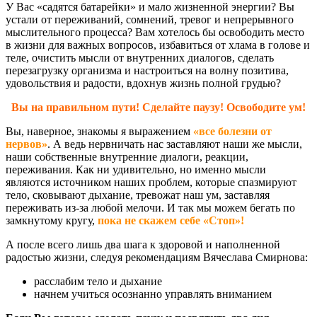
У Вас «садятся батарейки» и мало жизненной энергии? Вы
устали от переживаний, сомнений, тревог и непрерывного
мыслительного процесса? Вам хотелось бы освободить место
в жизни для важных вопросов, избавиться от хлама в голове и
теле, очистить мысли от внутренних диалогов, сделать
перезагрузку организма и настроиться на волну позитива,
удовольствия и радости, вдохнув жизнь полной грудью?
Вы на правильном пути! Сделайте паузу! Освободите ум!
Вы, наверное, знакомы я выражением
«все болезни от
нервов»
. А ведь нервничать нас заставляют наши же мысли,
наши собственные внутренние диалоги, реакции,
переживания. Как ни удивительно, но именно мысли
являются источником наших проблем, которые спазмируют
тело, сковывают дыхание, тревожат наш ум, заставляя
переживать из-за любой мелочи. И так мы можем бегать по
замкнутому кругу,
пока не скажем себе «Стоп»!
А после всего лишь два шага к здоровой и наполненной
радостью жизни, следуя рекомендациям Вячеслава Смирнова:
расслабим тело и дыхание
начнем учиться осознанно управлять вниманием