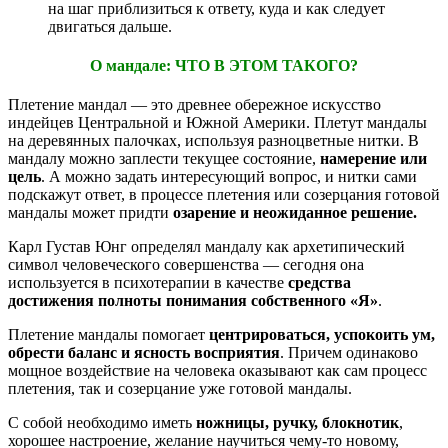
на шаг приблизиться к ответу, куда и как следует
двигаться дальше.
О мандале: ЧТО В ЭТОМ ТАКОГО?
Плетение мандал — это древнее обережное искусство
индейцев Центральной и Южной Америки. Плетут мандалы
на деревянных палочках, используя разноцветные нитки. В
мандалу можно заплести текущее состояние,
намерение или
цель
. А можно задать интересующий вопрос, и нитки сами
подскажут ответ, в процессе плетения или созерцания готовой
мандалы может придти
озарение и неожиданное решение.
Карл Густав Юнг определял мандалу как архетипический
символ человеческого совершенства — сегодня она
используется в психотерапии в качестве
средства
достижения полноты понимания собственного «Я»
.
Плетение мандалы помогает
центрироваться, успокоить ум,
обрести баланс и ясность восприятия
. Причем одинаково
мощное воздействие на человека оказывают как сам процесс
плетения, так и созерцание уже готовой мандалы.
С собой необходимо иметь
ножницы, ручку, блокнотик
,
хорошее настроение, желание научиться чему-то новому,