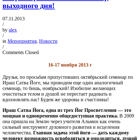
выходного дня!
07.11.2013
/
by
alex
/
in
Мероприятия
,
Новости
/
Comments Closed
16-17 ноября 2013 г
Друзья, по просьбам пропустивших октябрьский семинар по
Ираш Сатва Йоге, мы проводим еще один аналогичный
семинар, то бишь, ноябрьский! Изобилие желающих
очиститься телом и душой не перестает радовать и
вдохновлять нас! Будем же здоровы и счастливы!
Ираш Сатва Йога, одна из трех Йог Просветления — это
мощная и одновременно общедоступная практика.
В 2009
она пришла на Землю через учителя Альмин как очень
сильный инструмент духовного развития и исцеления
человечества.
Главная задача этой йоги — дать каждому
человеку возможность освободиться и омолодиться, душой