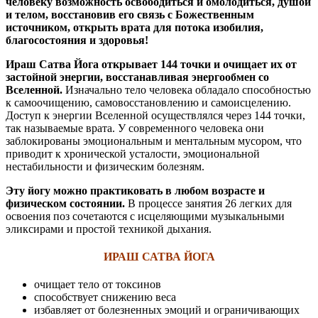
человеку возможность освободиться и омолодиться, душой
и телом, восстановив его связь с Божественным
источником, открыть врата для потока изобилия,
благосостояния и здоровья!
Ираш Сатва Йога открывает 144 точки и очищает их от
застойной энергии, восстанавливая энергообмен со
Вселенной.
Изначально тело человека обладало способностью
к самоочищению, самовосстановлению и самоисцелению.
Доступ к энергии Вселенной осуществлялся через 144 точки,
так называемые врата. У современного человека они
заблокированы эмоциональным и ментальным мусором, что
приводит к хронической усталости, эмоциональной
нестабильности и физическим болезням.
Эту йогу можно практиковать в любом возрасте и
физическом состоянии.
В процессе занятия 26 легких для
освоения поз сочетаются с исцеляющими музыкальными
эликсирами и простой техникой дыхания.
ИРАШ САТВА ЙОГА
очищает тело от токсинов
способствует снижению веса
избавляет от болезненных эмоций и ограничивающих