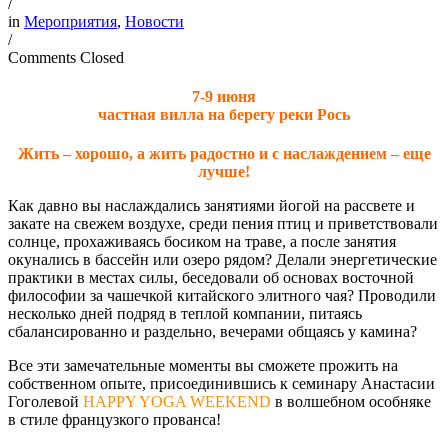
/
in
Мероприятия
,
Новости
/
Comments Closed
7-9 июня
частная вилла на берегу реки Рось
Жить – хорошо, а жить радостно и с наслаждением – еще
лучше!
Как давно вы наслаждались занятиями йогой на рассвете и
закате на свежем воздухе, среди пения птиц и приветствовали
солнце, прохаживаясь босиком на траве, а после занятия
окунались в бассейн или озеро рядом? Делали энергетические
практики в местах силы, беседовали об основах восточной
философии за чашечкой китайского элитного чая? Проводили
несколько дней подряд в теплой компании, питаясь
сбалансированно и раздельно, вечерами общаясь у камина?
Все эти замечательные моменты вы сможете прожить на
собственном опыте, присоединившись к семинару Анастасии
Гоголевой
HAPPY YOGA WEEKEND
в волшебном особняке
в стиле французкого прованса!