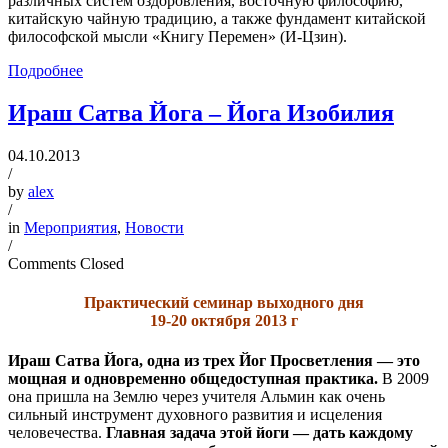
различных систем оздоровления, восточную философию,
китайскую чайную традицию, а также фундамент китайской
философской мысли «Книгу Перемен» (И-Цзин).
Подробнее
Ираш Сатва Йога – Йога Изобилия
04.10.2013
/
by
alex
/
in
Мероприятия
,
Новости
/
Comments Closed
Практический семинар выходного дня
19-20 октября 2013 г
Ираш Сатва Йога, одна из трех Йог Просветления — это
мощная и одновременно общедоступная практика.
В 2009
она пришла на Землю через учителя Альмин как очень
сильный инструмент духовного развития и исцеления
человечества.
Главная задача этой йоги — дать каждому