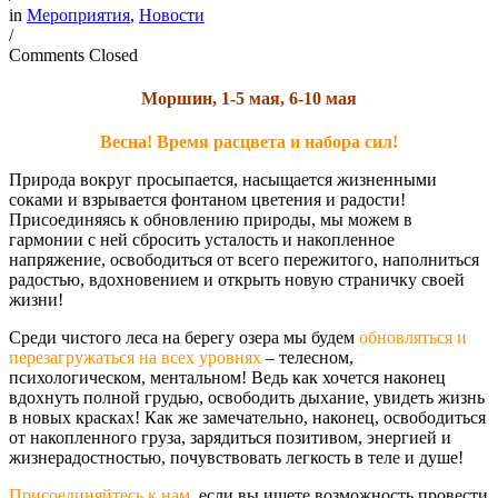
in
Мероприятия
,
Новости
/
Comments Closed
Моршин, 1-5 мая, 6-10 мая
Весна! Время расцвета и набора сил!
Природа вокруг просыпается, насыщается жизненными
соками и взрывается фонтаном цветения и радости!
Присоединяясь к обновлению природы, мы можем в
гармонии с ней сбросить усталость и накопленное
напряжение, освободиться от всего пережитого, наполниться
радостью, вдохновением и открыть новую страничку своей
жизни!
Среди чистого леса на берегу озера мы будем
обновляться и
перезагружаться на всех уровнях
– телесном,
психологическом, ментальном! Ведь как хочется наконец
вдохнуть полной грудью, освободить дыхание, увидеть жизнь
в новых красках! Как же замечательно, наконец, освободиться
от накопленного груза, зарядиться позитивом, энергией и
жизнерадостностью, почувствовать легкость в теле и душе!
Присоединяйтесь к нам
, если вы ищете возможность провести