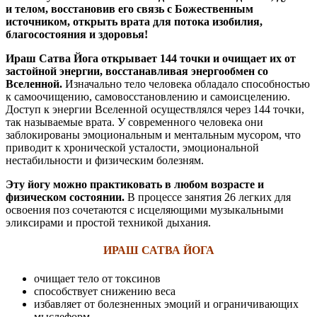
и телом, восстановив его связь с Божественным
источником, открыть врата для потока изобилия,
благосостояния и здоровья!
Ираш Сатва Йога открывает 144 точки и очищает их от
застойной энергии, восстанавливая энергообмен со
Вселенной.
Изначально тело человека обладало способностью
к самоочищению, самовосстановлению и самоисцелению.
Доступ к энергии Вселенной осуществлялся через 144 точки,
так называемые врата. У современного человека они
заблокированы эмоциональным и ментальным мусором, что
приводит к хронической усталости, эмоциональной
нестабильности и физическим болезням.
Эту йогу можно практиковать в любом возрасте и
физическом состоянии.
В процессе занятия 26 легких для
освоения поз сочетаются с исцеляющими музыкальными
эликсирами и простой техникой дыхания.
ИРАШ САТВА ЙОГА
очищает тело от токсинов
способствует снижению веса
избавляет от болезненных эмоций и ограничивающих
мыслеформ