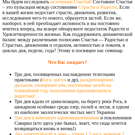
Мы будем исследовать
источники Счастья!
Состояние Счастья
– это пульсация между состояниями
Страсти и Радости
. Если
в вашей жизни недостает страсти, движения, развития,
исследования чего-то нового, образуется застой. Если же,
наоборот, в ней преобладает активность и вы постоянно
мчитесь вперед, вы вскоре обнаружите недостаток Радости и
Удовлетворенности жизнью. Как поддерживать динамический
баланс между различными полюсами Счастья — Радостью и
Страстью, движениям и отдыхом, активностью и покоем, в
циклах дня, недели, года? Этому и посвящен нас семинар.
Что Вас ожидает?
Три дня, посвященных наслаждению телесными
практиками (
йога, цигун
и др),
раскрепощению
дыхания, очищению ума, постановке целей на
ближайший год, наполнению вдохновением и
радостью!
Три дня вдали от цивилизации, на берегу реки Рось, в
шикарном особняке среди озер, полей и лесов, в одном
из наиболее экологически чистых мест Украины
Три дня в компании единомышленников
и поклонников
Саварки (кто здесь уже бывал, знает, что сюда хочется
возвращаться вновь и вновь!)
Два занятия йогой в день – утром 1,5 часа, вечером 2