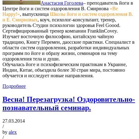
Анастасия Гоголева
– преподаватель йоги в
Центре йоги и систем оздоровления В. Смирнова
«Be
Happy!»
, выпускница
Школы йоги и систем оздоровления В.
и Е. Смирновых
, коуч, психолог-консультант, тренер,
руководитель Студии психологии здоровья Feel Goood.
Сертифицированный тренер компании FranklinCovey.
Изучает восточную философию, китайскую чайную
традицию, Книгу Перемен, даосские практики. Специалист в
области систем оздоровления, разработки индивидуальных
программ по йоге и образу жизни, семинаров на тему
оздоровления тела и души.
Обучалась йоге и психофизическим практикам в Украине,
Индии, Китае, объездила более 30 стран мира, постоянно
обучается и исследует новые направления.
Подробнее
Весна! Перезагрузка! Оздоровительно-
познавательный семинар.
27.03.2014
/
by
alex
/