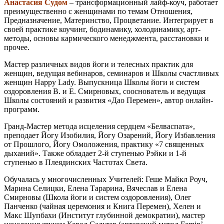
Анастасия Судом
– трансформационный лайф-коуч, работает
преимущественно с женщинами по темам Отношения,
Предназначение, Материнство, Процветание. Интегрирует в
своей практике коучинг, бодинамику, холодинамику, арт-
методы, основы кармического менеджмента, расстановки и
прочее.
Мастер различных видов йоги и телесных практик для
женщин, ведущая вебинаров, семинаров и Школы счастливых
женщин Happy Lady. Выпускница Школы йоги и систем
оздоровления В. и Е. Смирновых, сооснователь и ведущая
Школы состояний и развития «Дао Перемен», автор онлайн-
программ.
Гранд-Мастер метода исцеления сердцем «Белваспата»,
преподает Йогу Изобилия, Йогу Озарений, Йогу Избавления
от Прошлого, Йогу Омоложения, практику «7 священных
дыханий». Также обладает 2-й ступенью Рэйки и 1-й
ступенью в Плеядинских Частотах Света.
Обучалась у многочисленных Учителей: Геше Майкл Роуч,
Марина Селицки, Елена Тарарина, Вячеслав и Елена
Смирновы (Школа йоги и систем оздоровления), Олег
Панченко (чайная церемония и Книга Перемен), Хелен и
Макс Шупбахи (Институт глубинной демократии), мастер