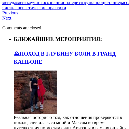
менеджмент
коучинг
осознанность
перезагрузка
процветание
расс
чистка
энергетические практики
Previous
Next
Comments are closed.
БЛИЖАЙШИЕ МЕРОПРИЯТИЯ:
⛰️ПОХОД В ГЛУБИНУ БОЛИ В ГРАНД
КАНЬОНЕ
Реальная история о том, как отношения проверяются в
походе, случилась со мной и Максом во время
путешествия по местам силы Аризоны в рамках онлайн-