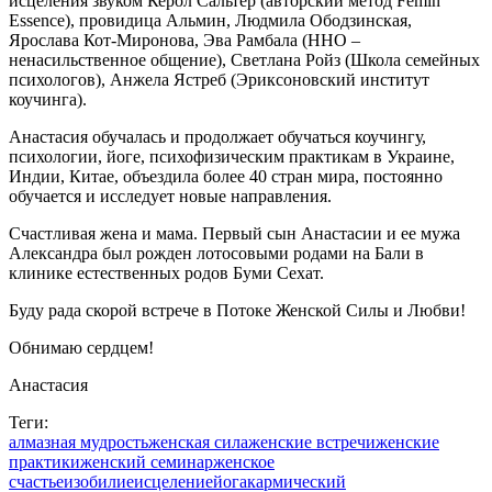
исцеления звуком Керол Сальтер (авторский метод Femin’
Essence), провидица Альмин, Людмила Ободзинская,
Ярослава Кот-Миронова, Эва Рамбала (ННО –
ненасильственное общение), Светлана Ройз (Школа семейных
психологов), Анжела Ястреб (Эриксоновский институт
коучинга).
Анастасия обучалась и продолжает обучаться коучингу,
психологии, йоге, психофизическим практикам в Украине,
Индии, Китае, объездила более 40 стран мира, постоянно
обучается и исследует новые направления.
Счастливая жена и мама. Первый сын Анастасии и ее мужа
Александра был рожден лотосовыми родами на Бали в
клинике естественных родов Буми Сехат.
Буду рада скорой встрече в Потоке Женской Силы и Любви!
Обнимаю сердцем!
Анастасия
Теги:
алмазная мудрость
женская сила
женские встречи
женские
практики
женский семинар
женское
счастье
изобилие
исцеление
йога
кармический