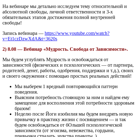
На вебинаре мы детально исследуем тему относительной и
абсолютной свободы, личной ответственности и 3-х
обязательных этапов достижения полной внутренней
свободы!
Запись вебинара —
https://www.youtube.com/watch?
v=Et1czDzwXdA&t=3620s
2) 8.08 — Вебинар «Мудрость. Свобода от Зависимости».
Мы будем углублять Мудрость и освобождаться от
зависимостей (физических и психологических — от партнера,
родителей, денег, работы, одобрения, поддержки и т.д.), своих
и своего окружения с помощью простых реальных действий!
Мы выберем 1 вредный повторяющийся паттерн
поведения.
Выясним потребность стояющую за ним и
найдем ему
замещение для восполнения этой потребности здоровым
бразом!
Неделю после Йоги изобилия мы будем внедрять новую
привычку в практику жизни с посвящением — и так
будем освобождаться от бОльшей психологической
зависимости (от эгоизма, невежества, гордыни,
привычки страдать, чувства правоты..).