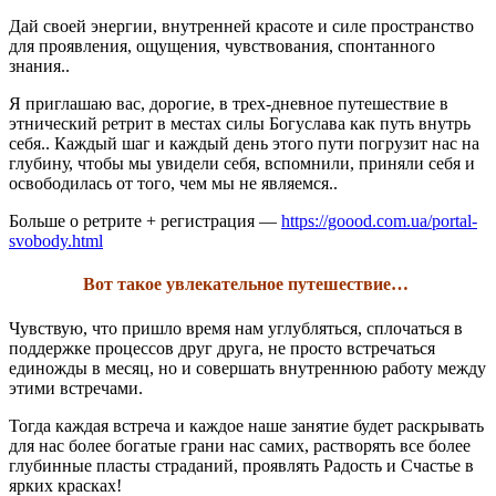
Дай своей энергии, внутренней красоте и силе пространство
для проявления, ощущения, чувствования, спонтанного
знания..
Я приглашаю вас, дорогие, в трех-дневное путешествие в
этнический ретрит в местах силы Богуслава как путь внутрь
себя.. Каждый шаг и каждый день этого пути погрузит нас на
глубину, чтобы мы увидели себя, вспомнили, приняли себя и
освободилась от того, чем мы не являемся..
Больше о ретрите + регистрация —
https://goood.com.ua/portal-
svobody.html
Вот такое увлекательное путешествие…
Чувствую, что пришло время нам углубляться, сплочаться в
поддержке процессов друг друга, не просто встречаться
единожды в месяц, но и совершать внутреннюю работу между
этими встречами.
Тогда каждая встреча и каждое наше занятие будет раскрывать
для нас более богатые грани нас самих, растворять все более
глубинные пласты страданий, проявлять Радость и Счастье в
ярких красках!