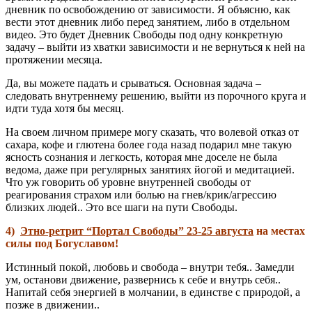
дневник по освобождению от зависимости. Я объясню, как
вести этот дневник либо перед занятием, либо в отдельном
видео. Это будет Дневник Свободы под одну конкретную
задачу – выйти из хватки зависимости и не вернуться к ней на
протяжении месяца.
Да, вы можете падать и срываться. Основная задача –
следовать внутреннему решению, выйти из порочного круга и
идти туда хотя бы месяц.
На своем личном примере могу сказать, что волевой отказ от
сахара, кофе и глютена более года назад подарил мне такую
ясность сознания и легкость, которая мне доселе не была
ведома, даже при регулярных занятиях йогой и медитацией.
Что уж говорить об уровне внутренней свободы от
реагирования страхом или болью на гнев/крик/агрессию
близких людей.. Это все шаги на пути Свободы.
4)
Этно-ретрит “Портал Свободы” 23-25 августа
на местах
силы под Богуславом!
Истинный покой, любовь и свобода – внутри тебя.. Замедли
ум, останови движение, развернись к себе и внутрь себя..
Напитай себя энергией в молчании, в единстве с природой, а
позже в движении..